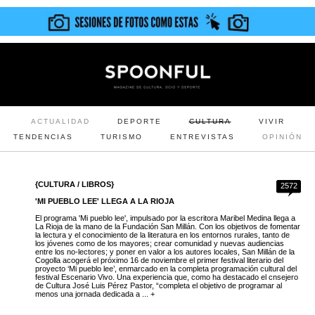
ACTUALIDAD
DEPORTE
CULTURA
VIVIR
TENDENCIAS
TURISMO
ENTREVISTAS
OPINIÓN
{CULTURA / LIBROS}
2572
'MI PUEBLO LEE' LLEGA A LA RIOJA
El programa 'Mi pueblo lee', impulsado por la escritora Maribel Medina llega a
La Rioja de la mano de la Fundación San Millán. Con los objetivos de fomentar
la lectura y el conocimiento de la literatura en los entornos rurales, tanto de
los jóvenes como de los mayores; crear comunidad y nuevas audiencias
entre los no-lectores; y poner en valor a los autores locales, San Millán de la
Cogolla acogerá el próximo 16 de noviembre el primer festival literario del
proyecto ‘Mi pueblo lee’, enmarcado en la completa programación cultural del
festival Escenario Vivo. Una experiencia que, como ha destacado el cnsejero
de Cultura José Luis Pérez Pastor, “completa el objetivo de programar al
menos una jornada dedicada a ... +