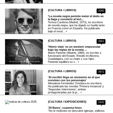
{CULTURA / LIBROS}
3360
'La novela negra permite meter el dedo en
la llaga y convierte al lect...
Teresa Cardona (Madrid, 1973), es escritora
de novela negra, que ha dejado su huella tanto
en Francia como en España. Ha publicado
bajo el seud... +
{CULTURA / LIBROS}
3961
'Hierro viejo' es un western crepuscular
bajo las reglas de la novela ...
Marto Pariente (Madrid, 1980), es escritor y
funcionario del Estado. Reside en Alovera,
Guadalajara, con su mujer y sus hijos.
Pariente equilibra su v... +
{CULTURA / LIBROS}
3972
'Al escribir llega un momento en el que
convives con los personajes'
Almudena Fernández Ostolaza es escritora.
Ha publicado las novelas 'Primera Instancia' y
'Segundas Intenciones', ambas
protagonizadas por la ju... +
{CULTURA / EXPOSICIONES}
2441
'20 Bares', cuarenta fotos
“No te molestes en descubrir iglesias, edificios