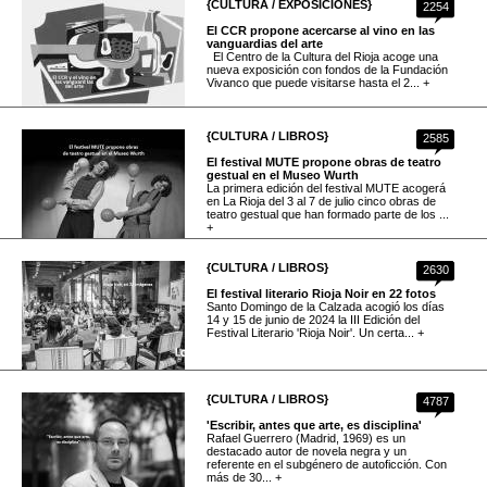
{CULTURA / EXPOSICIONES}
2254
El CCR propone acercarse al vino en las
vanguardias del arte
El Centro de la Cultura del Rioja acoge una
nueva exposición con fondos de la Fundación
Vivanco que puede visitarse hasta el 2... +
{CULTURA / LIBROS}
2585
El festival MUTE propone obras de teatro
gestual en el Museo Wurth
La primera edición del festival MUTE acogerá
en La Rioja del 3 al 7 de julio cinco obras de
teatro gestual que han formado parte de los ...
+
{CULTURA / LIBROS}
2630
El festival literario Rioja Noir en 22 fotos
Santo Domingo de la Calzada acogió los días
14 y 15 de junio de 2024 la III Edición del
Festival Literario 'Rioja Noir'. Un certa... +
{CULTURA / LIBROS}
4787
'Escribir, antes que arte, es disciplina'
Rafael Guerrero (Madrid, 1969) es un
destacado autor de novela negra y un
referente en el subgénero de autoficción. Con
más de 30... +