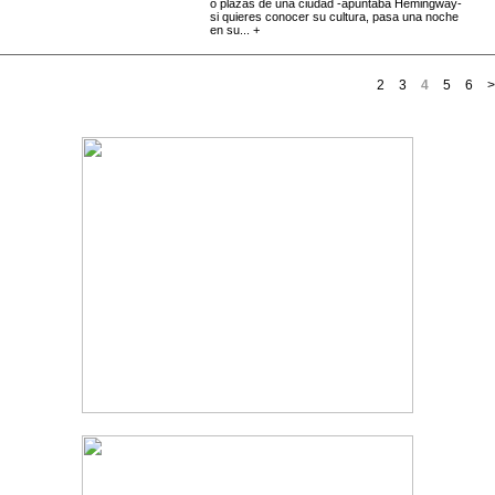
o plazas de una ciudad -apuntaba Hemingway-
si quieres conocer su cultura, pasa una noche
en su... +
2
3
4
5
6
>