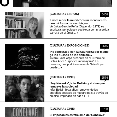
{CULTURA / LIBROS}
3468
'Hasta morir la muerte' es un reencuentro
con mi forma de escribir, en...
Verónica García-Peña (Oquendo, 1979) es
escritora, periodista y socióloga con una sólida
carrera en el ámbit... +
{CULTURA / EXPOSICIONES}
2645
'He conectado con la naturaleza por medio
de los huesos de los animale...
Álvaro Soler-Arpa presenta en el Círculo de
Bellas Artes 'Especies mensajeras'. La
muestra, que podrá verse en la Sala Goya
desde... +
{CULTURA / CINE}
2574
'Soy Nevenka', Iciar Bollain y el cine que
remueve la sociedad
Icíar Bollain lleva años removiendo las
entrañas sociales de nuestro país a través de
su cine, implicada en dar a l... +
{CULTURA / CINE}
3708
El impecables esteticismo de 'Conclave'