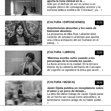
aporta la nota clerical en la ...
Sólo por el disfrute de ver en activo a un
singular elenco de consagrados actores y la
extrema belleza estética de 'Cónclave', ya... +
{CULTURA / EXPOSICIONES}
3735
Arquitecturas absurdas y los oasis de
bienestar absoluto
La propuesta de Alba Ruiz Lafuente tiene
carácter de simulacro al tiempo que apunta
una crítica al impacto del ser humano en el
paisaj... +
{CULTURA / LIBROS}
3195
'Mientras escribo sufro cuando a los
personajes de la novela les suced...
La lluvia arrecia en la ciudad. En la terraza
interior de la cafetería del barrio de Cascajos
de Logroño se agradece la brisa que acom... +
{CULTURA / MúSICA}
3636
Javier Ojeda publica un recopilatorio sobre
el amor y un poco de desam...
La idea del último trabajo de Javier Ojeda parte
de un hecho tan casual como anecdótico, al
lamentarse nuestro amigo de no haber podid...
+