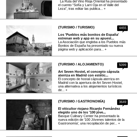
La Ruta del Vino Rioja Oriental ha presentado
el cuento “Sofía y Larri Oja en el Valle del
Leza”, tras editar las publica... +
{TURISMO / TURISMO}
4455
Los 'Pueblos más bonitos de España'
estrenan web y app en su apuest...
La Asociación que engloba a los Pueblos más
Bonitos de España ha presentado su nueva
página web y aplicación para... +
{TURISMO / ALOJAMIENTO}
5099
Art Seven Hostel, el concepto cápsula
aterriza en Madrid con estétic...
El concepto de hostal cápsula aterriza en
Madrid con la apertura de Art Seven Hostel,
una alternativa a los alojamientos turísticos
de... +
{TURISMO / GASTRONOMíA}
3649
El viticultor riojano Ricardo Fernández
elegido uno de los '100 jóve...
Basque Culinary Center ha presentado la
nueva edición de '100 Jóvenes talentos de la
Gastronomía', una recopilación de per... +