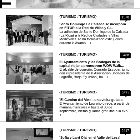
{TURISMO / TURISMO}
1378
Santo Domingo La Calzada se incorpora
en FITUR a la Red de Villas y Ci...
La adhesión de Santo Domingo de la Calzada
(La Rioja) a la Red de Ciudades y Villas
Medievales se ha formalizado este jueves
durante la Asamb... +
{TURISMO / TURISMO}
3488
El Ayuntamiento y las Bodegas de la
capital riojana promueven WOW Walk...
El alcalde de Logroño, Conrado Escobar, junto
con el presidente de la Asociación Bodegas de
Logroño, Borja Eguizábal, ha... +
{TURISMO / TURISMO}
2571
'El Camino del Vino', una visita guiada
El Ayuntamiento de Logroño ofrece, a partir de
mañana miércoles y hasta el 30 de
septiembre, visitas guiadas gratuitas a la exp...
+
{TURISMO / TURISMO}
2417
'Sofía y Larri Oja' en el Valle del Leza'