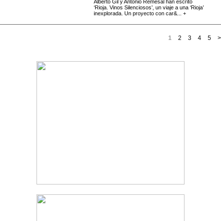
Alberto Gil y Antonio Remesal han escrito
‘Rioja. Vinos Silenciosos’, un viaje a una ‘Rioja’
inexplorada. Un proyecto con car&... +
1
2
3
4
5
>