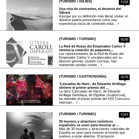
{TURISMO / VIAJES}
5158
Una ruta de contrastes, el desierto del
Sáhara
A juzgar por su definición más literal, visitar un
desierto podría presentarse como una
experiencia vacía de contenido m&a... +
{TURISMO / TURISMO}
6038
La Red de Rutas del Emperador Carlos V
retoma la creación de paquetes...
Los representantes de la Red de Rutas del
Emperador Carlos V, encabezados por su
director-gerente, Quintín Correas, han
mantenido sendas reunio... +
{TURISMO / GASTRONOMíA}
4078
'Cascadas de Haro', de Eduardo Arrillaga
obtiene el primer premio del ...
La obra 'Cascadas de Haro', de Eduardo
Arrillaga Santolaya, de Elgoibar (Guipúzcoa),
ha obtenido el primer premio del XXII Concurso
Internaci... +
{TURISMO / TURISMO}
5343
30 museos y atractivos turísticos
españoles se unen para mostrar al ...
Más de 30 museos y atracciones culturales de
España se unen para mostrar al mundo que
vuelven a estar abiertos. El proyecto