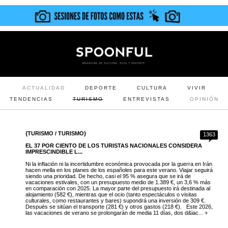
ACTUALIDAD
DEPORTE
CULTURA
VIVIR
TENDENCIAS
TURISMO
ENTREVISTAS
OPINIÓN
{TURISMO / TURISMO}
1363
EL 37 POR CIENTO DE LOS TURISTAS NACIONALES CONSIDERA
IMPRESCINDIBLE L...
Ni la inflación ni la incertidumbre económica provocada por la guerra en Irán
hacen mella en los planes de los españoles para este verano. Viajar seguirá
siendo una prioridad. De hecho, casi el 95 % asegura que se irá de
vacaciones estivales, con un presupuesto medio de 1.389 €, un 3,6 % más
en comparación con 2025. La mayor parte del presupuesto irá destinada al
alojamiento (582 €), mientras que el ocio (tanto espectáculos o visitas
culturales, como restaurantes y bares) supondrá una inversión de 309 €.
Después se sitúan el transporte (281 €) y otros gastos (218 €). Este 2026,
las vacaciones de verano se prolongarán de media 11 días, dos d&iac... +