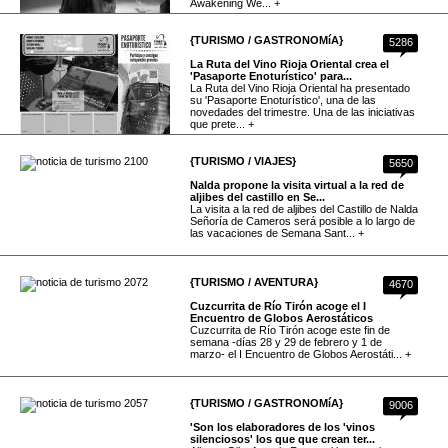
Awakening We... +
{TURISMO / GASTRONOMíA}
5286
La Ruta del Vino Rioja Oriental crea el
'Pasaporte Enoturístico' para...
La Ruta del Vino Rioja Oriental ha presentado
su 'Pasaporte Enoturístico', una de las
novedades del trimestre. Una de las iniciativas
que prete... +
{TURISMO / VIAJES}
5650
Nalda propone la visita virtual a la red de
aljibes del castillo en Se...
La visita a la red de aljibes del Castillo de Nalda
Señoría de Cameros será posible a lo largo de
las vacaciones de Semana Sant... +
{TURISMO / AVENTURA}
4670
Cuzcurrita de Río Tirón acoge el I
Encuentro de Globos Aerostáticos
Cuzcurrita de Río Tirón acoge este fin de
semana -días 28 y 29 de febrero y 1 de
marzo- el I Encuentro de Globos Aerostáti... +
{TURISMO / GASTRONOMíA}
9006
'Son los elaboradores de los 'vinos
silenciosos' los que que crean ter...