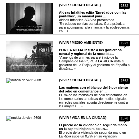
{VIVIR / CIUDAD DIGITAL}
1382
Aldeas Infaltiles edita 'Enredados con las
pantallas', un manual para ...
Aldeas Infantiles SOS ha presentado
'Enredados con las pantallas. Guía práctica
para acompañar a la infancia y la adolescencia
en... +
{VIVIR / MEDIO AMBIENTE}
1973
POR LA RIOJA insiste a los gobiernos
central y regional de la necesida...
"A menos de un mes para el inicio de la
Campaña de lRPF", POR LA RIOJA insta al
gobierno de La Rioja y al gobierno de España a
dise&nt... +
{VIVIR / CIUDAD DIGITAL}
1662
Las mujeres son el blanco del 9 por ciento
del odio en comentarios en ...
El 9% de los mensajes de odio detectados en
los comentarios a noticias de medios digitales
en redes sociales apunta directamente contra
las mujeres.... +
{VIVIR / VIDA EN LA CIUDAD}
1576
El precio de la vivienda de segunda mano
en la capital riojana sube un...
El precio de la vivienda de segunda mano en
La Rioja sube un 0,7% en su variación