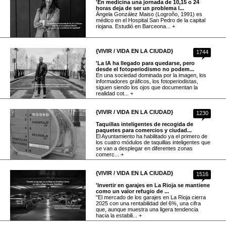
'En medicina una jornada de 10,15 o 24
horas deja de ser un problema l...
Ángela González Maiso (Logroño, 1991) es
médico en el Hospital San Pedro de la capital
riojana. Estudió en Barceona... +
{VIVIR / VIDA EN LA CIUDAD}
1744
'La IA ha llegado para quedarse, pero
desde el fotoperiodismo no podem...
En una sociedad dominada por la imagen, los
informadores gráficos, los fotoperiodistas,
siguen siendo los ojos que documentan la
realidad cot... +
{VIVIR / VIDA EN LA CIUDAD}
1230
Taquillas inteligentes de recogida de
paquetes para comercios y ciudad...
El Ayuntamiento ha habilitado ya el primero de
los cuatro módulos de taquillas inteligentes que
se van a desplegar en diferentes zonas
comerc... +
{VIVIR / VIDA EN LA CIUDAD}
1516
'Invertir en garajes en La Rioja se mantiene
como un valor refugio de ...
"El mercado de los garajes en La Rioja cierra
2025 con una rentabilidad del 6%, una cifra
que, aunque muestra una ligera tendencia
hacia la estabili... +