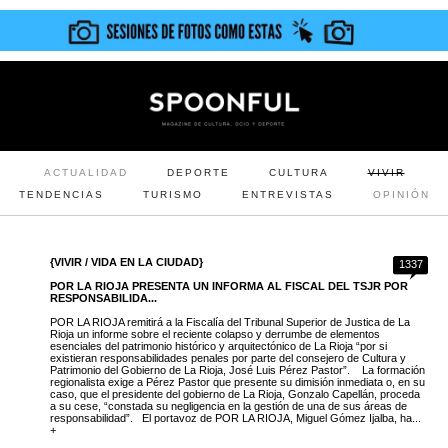
ACTUALIDAD
DEPORTE
CULTURA
VIVIR
TENDENCIAS
TURISMO
ENTREVISTAS
OPINIÓN
{VIVIR / VIDA EN LA CIUDAD}
1337
POR LA RIOJA PRESENTA UN INFORMA AL FISCAL DEL TSJR POR
RESPONSABILIDA...
POR LA RIOJA remitirá a la Fiscalía del Tribunal Superior de Justica de La
Rioja un informe sobre el reciente colapso y derrumbe de elementos
esenciales del patrimonio histórico y arquitectónico de La Rioja “por si
existieran responsabilidades penales por parte del consejero de Cultura y
Patrimonio del Gobierno de La Rioja, José Luis Pérez Pastor”. La formación
regionalista exige a Pérez Pastor que presente su dimisión inmediata o, en su
caso, que el presidente del gobierno de La Rioja, Gonzalo Capellán, proceda
a su cese, “constada su negligencia en la gestión de una de sus áreas de
responsabilidad”. El portavoz de POR LA RIOJA, Miguel Gómez Ijalba, ha...
+