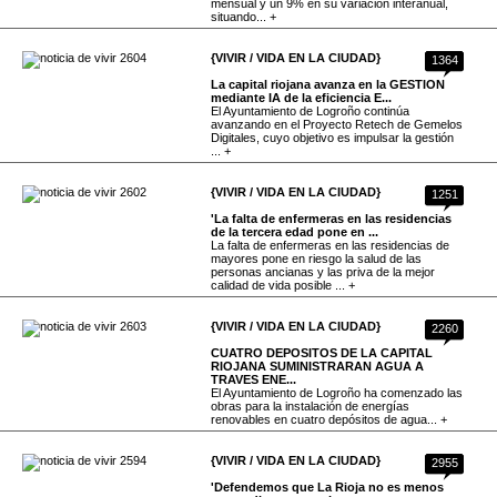
mensual y un 9% en su variación interanual,
situando... +
{VIVIR / VIDA EN LA CIUDAD}
1364
La capital riojana avanza en la GESTION
mediante IA de la eficiencia E...
El Ayuntamiento de Logroño continúa
avanzando en el Proyecto Retech de Gemelos
Digitales, cuyo objetivo es impulsar la gestión
... +
{VIVIR / VIDA EN LA CIUDAD}
1251
'La falta de enfermeras en las residencias
de la tercera edad pone en ...
La falta de enfermeras en las residencias de
mayores pone en riesgo la salud de las
personas ancianas y las priva de la mejor
calidad de vida posible ... +
{VIVIR / VIDA EN LA CIUDAD}
2260
CUATRO DEPOSITOS DE LA CAPITAL
RIOJANA SUMINISTRARAN AGUA A
TRAVES ENE...
El Ayuntamiento de Logroño ha comenzado las
obras para la instalación de energías
renovables en cuatro depósitos de agua... +
{VIVIR / VIDA EN LA CIUDAD}
2955
'Defendemos que La Rioja no es menos