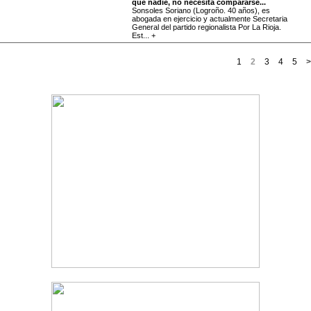
que nadie, no necesita compararse...
Sonsoles Soriano (Logroño. 40 años), es
abogada en ejercicio y actualmente Secretaria
General del partido regionalista Por La Rioja.
Est... +
1
2
3
4
5
>