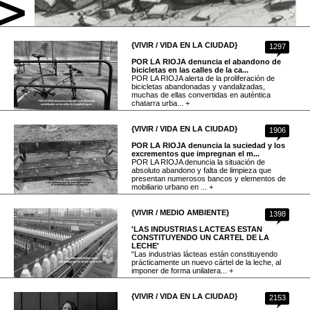
{VIVIR / VIDA EN LA CIUDAD}
1297
POR LA RIOJA denuncia el abandono de
bicicletas en las calles de la ca...
POR LA RIOJA alerta de la proliferación de
bicicletas abandonadas y vandalizadas,
muchas de ellas convertidas en auténtica
chatarra urba... +
{VIVIR / VIDA EN LA CIUDAD}
1906
POR LA RIOJA denuncia la suciedad y los
excrementos que impregnan el m...
POR LA RIOJA denuncia la situación de
absoluto abandono y falta de limpieza que
presentan numerosos bancos y elementos de
mobiliario urbano en ... +
{VIVIR / MEDIO AMBIENTE}
1398
'LAS INDUSTRIAS LACTEAS ESTAN
CONSTITUYENDO UN CARTEL DE LA
LECHE'
“Las industrias lácteas están constituyendo
prácticamente un nuevo cártel de la leche, al
imponer de forma unilatera... +
{VIVIR / VIDA EN LA CIUDAD}
2153