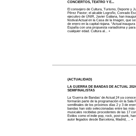
CONCIERTOS, TEATRO Y E...
El consejero de Cultura, Turismo, Deporte y J
Pérez Pastor; el alcalde Logroño, Conrado Esco
ejecutivo de UNIR, Javier Galiana, han inaugur
festival Actual en la Casa de la Imagen, que se
de enero en la capital riojana. “Actual inaugura 
España con una propuesta variadísima y para 
cualquier edad. Cultura al... +
{ACTUALIDAD}
LA GUERRA DE BANDAS DE ACTUAL 2024
SEMIFINALISTAS
La ‘Guerra de Bandas’ de Actual 24 ya conoce
formarán parte de la programación en la Sala 
semifinales de los próximos días 2 y 3 de ener
bandas han sido seleccionadas entre las más
musicales recibidas procedentes de las 17 c
Estilos como el indie pop, rock, post-punk, ha
autor llegados desde Barcelona, Madrid, ... +