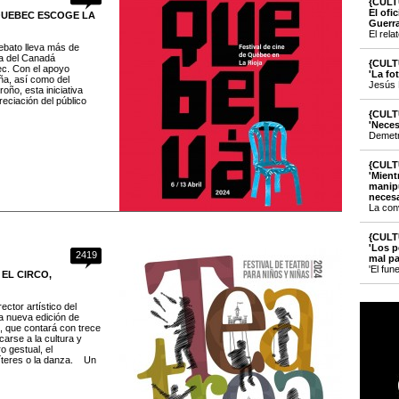
{CULT
El ofi
E QUEBEC ESCOGE LA
Guerr
El rela
ebato lleva más de
a del Canadá
{CULT
ec. Con el apoyo
'La fo
ña, así como del
Jesús 
oño, esta iniciativa
preciación del público
{CULT
'Neces
Demetri
{CULT
'Mient
manipu
necesa
La con
{CULT
'Los p
2419
mal pa
'El fun
 EL CIRCO,
rector artístico del
a nueva edición de
s, que contará con trece
carse a la cultura y
o gestual, el
 títeres o la danza. Un