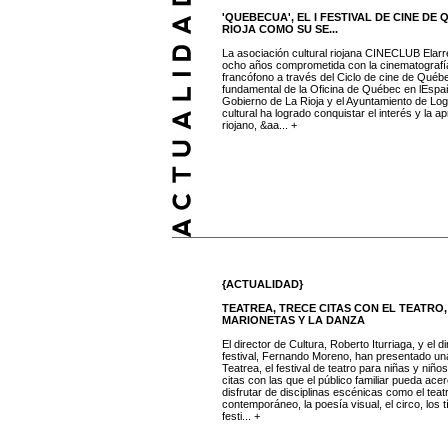
'QUEBECUA', EL I FESTIVAL DE CINE D
RIOJA COMO SU SE...
La asociación cultural riojana CINECLUB Elarr
ocho años comprometida con la cinematografí
francófono a través del Ciclo de cine de Québ
fundamental de la Oficina de Québec en lEspa
Gobierno de La Rioja y el Ayuntamiento de Logr
cultural ha logrado conquistar el interés y la a
riojano, &aa... +
{ACTUALIDAD}
TEATREA, TRECE CITAS CON EL TEATRO,
MARIONETAS Y LA DANZA
El director de Cultura, Roberto Iturriaga, y el di
festival, Fernando Moreno, han presentado un
Teatrea, el festival de teatro para niñas y niño
citas con las que el público familiar pueda acer
disfrutar de disciplinas escénicas como el teatr
contemporáneo, la poesía visual, el circo, los
festi... +