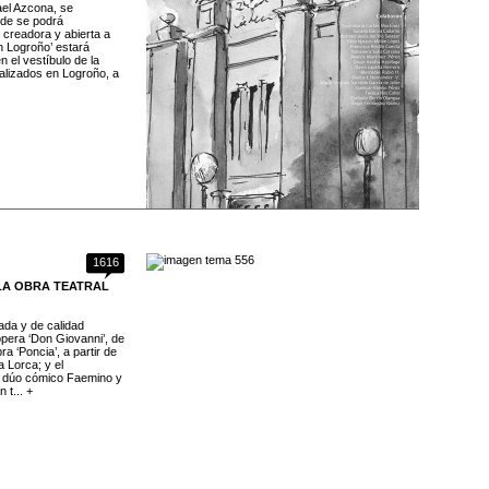
ael Azcona, se
nde se podrá
, creadora y abierta a
en Logroño’ estará
n el vestíbulo de la
ealizados en Logroño, a
1616
 LA OBRA TEATRAL
ada y de calidad
ópera ‘Don Giovanni’, de
ra ‘Poncia’, a partir de
 Lorca; y el
l dúo cómico Faemino y
t... +