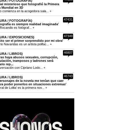
URA / FOTOGRAFíA}
cial misterioso que fotografió la Primera
a Mundial en 3D
to comienza en la acogedora sala... +
47431
URA / FOTOGRAFíA}
tografía es siempre realidad imaginada'
Rocandio es fotógraf... +
47349
URA / EXPOSICIONES}
ito ser el primer sorprendido por mi obra'
o Navaridas es un artista polifac... +
46807
URA / LIBROS}
ras haya abusos sexuales, corrupción,
lación, tramposos y ladrones será
rio rep...
versación con Cipriano Lodo... +
46743
URA / LIBROS}
ersonajes de la novela me tenían que caer
ra poder ponerlos en situaciones extremas'
eral de Lolita' es la primera nov... +