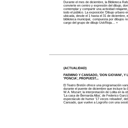
Durante el mes de diciembre, la Biblioteca Raf
convierte en centro y expresión del dibujo, do
contemplar y compartir una actividad relajante
todo el público. La exposición ‘Dibujo urbano 
ubicada, desde el 1 hasta el 31 de diciembre, e
biblioteca municipal, compuesta por dibujos r
cargo del grupo de dibujo UskRioja.... +
{ACTUALIDAD}
FAEMINO Y CANSADO, 'DON GIOVANI', Y
'PONCIA', PROPUEST...
El Teatro Bretón ofrece una programación vari
durante el puente de diciembre que incluye la 
W. A. Mozart; la interpretación de Lolita en la ob
‘La casa de Bernarda Alba’, de Federico García
espectáculo de humor ’17 veces reloaded’, de
Cansado, que vuelve a Logroño con una sesión 