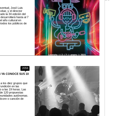
uventud, José Luis
bar, y el director
ado la 34 edición del
 desarrollará hasta al 7
el año cultural en
todos los públicos de
2059
 YA CONOCE SUS 10
 a los diez grupos que
Fundición en las
o a las 19 horas. Las
 de 120 propuestas
omunidades autónomas.
rdcore o canción de