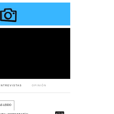
ENTREVISTAS
OPINIÓN
S LEIDO
47536