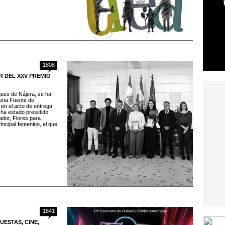
1808
R DEL XXV PREMIO
ques de Nájera, se ha
ena Fuente de
en el acto de entrega
 ha estado presidido
ador, Flores para
incipal femenino, el que
1841
UESTAS, CINE,