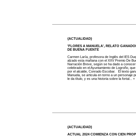
{ACTUALIDAD}
'FLORES A MANUELA', RELATO GANADO
DE BUENA FUENTE
Carmen Laría, profesora de Inglés del IES Du
alzado esta mañana con el XXV Premio De Bu
Narración Breve, según se ha dado a conocer 
celebrado en el Ayuntamiento de Logroño, que
por el alcalde, Conrado Escobar. El texto gan
Manuela, se articula en torno a un personaje pr
le da título, y es una historia sobre la fortal... +
{ACTUALIDAD}
ACTUAL 2024 COMIENZA CON CIEN PROP