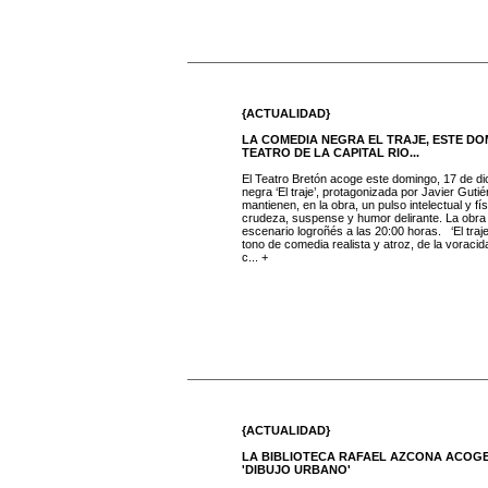
{ACTUALIDAD}
LA COMEDIA NEGRA EL TRAJE, ESTE DO
TEATRO DE LA CAPITAL RIO...
El Teatro Bretón acoge este domingo, 17 de di
negra ‘El traje’, protagonizada por Javier Guti
mantienen, en la obra, un pulso intelectual y fís
crudeza, suspense y humor delirante. La obra 
escenario logroñés a las 20:00 horas. ‘El traje
tono de comedia realista y atroz, de la voraci
c... +
{ACTUALIDAD}
LA BIBLIOTECA RAFAEL AZCONA ACOG
'DIBUJO URBANO'