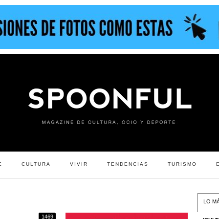
E
CULTURA
VIVIR
TENDENCIAS
TURISMO
LO MÁ
1469