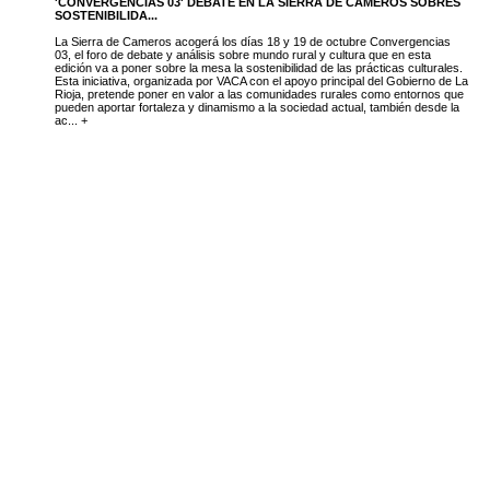
'CONVERGENCIAS 03' DEBATE EN LA SIERRA DE CAMEROS SOBRES
SOSTENIBILIDA...
La Sierra de Cameros acogerá los días 18 y 19 de octubre Convergencias
03, el foro de debate y análisis sobre mundo rural y cultura que en esta
edición va a poner sobre la mesa la sostenibilidad de las prácticas culturales.
Esta iniciativa, organizada por VACA con el apoyo principal del Gobierno de La
Rioja, pretende poner en valor a las comunidades rurales como entornos que
pueden aportar fortaleza y dinamismo a la sociedad actual, también desde la
ac... +