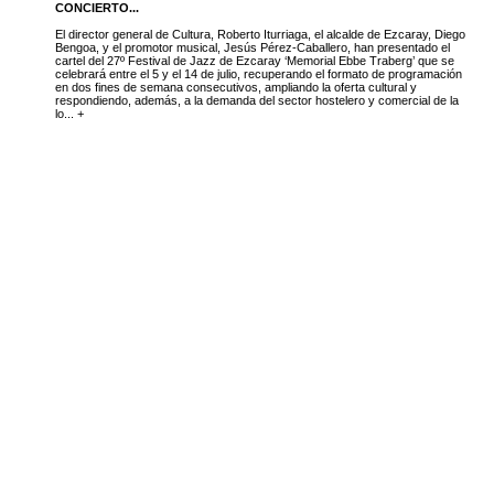
CONCIERTO...
El director general de Cultura, Roberto Iturriaga, el alcalde de Ezcaray, Diego
Bengoa, y el promotor musical, Jesús Pérez-Caballero, han presentado el
cartel del 27º Festival de Jazz de Ezcaray ‘Memorial Ebbe Traberg’ que se
celebrará entre el 5 y el 14 de julio, recuperando el formato de programación
en dos fines de semana consecutivos, ampliando la oferta cultural y
respondiendo, además, a la demanda del sector hostelero y comercial de la
lo... +