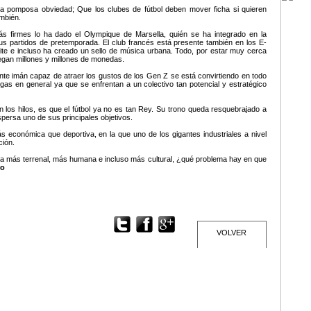
a pomposa obviedad; Que los clubes de fútbol deben mover ficha si quieren
ambién.
ás firmes lo ha dado el Olympique de Marsella, quién se ha integrado en la
us partidos de pretemporada. El club francés está presente también en los E-
tnite e incluso ha creado un sello de música urbana. Todo, por estar muy cerca
egan millones y millones de monedas.
nte imán capaz de atraer los gustos de los Gen Z se está convirtiendo en todo
egas en general ya que se enfrentan a un colectivo tan potencial y estratégico
n los hilos, es que el fútbol ya no es tan Rey. Su trono queda resquebrajado a
persa uno de sus principales objetivos.
s económica que deportiva, en la que uno de los gigantes industriales a nivel
ción.
tiva más terrenal, más humana e incluso más cultural, ¿qué problema hay en que
ro
VOLVER