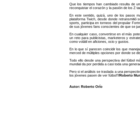
Que los tiempos han cambiado resulta de un
reconquistar el corazón y la pasión de los Z t
En este sentido, quizá, uno de los pasos m
plataforma Twich, desde donde retransmitió s
sports, participa en torneos del propular For
de sus jóvenes fans conscientes de que se ju
En cualquier caso, convertirse en el más pote
un reto para publicistas, marketeros y estrat
como volátil en aficiones, ocio y gustos.
En lo que sí parecen coincidir los que maneja
merced de múltiples opciones por donde se dis
Todo ello desde una perspectiva del fútbol má
mundial da por perdida a casi toda una genera
Pero si el análisis se traslada a una perspec
los jóvenes pasen de ver fútbol?
/Roberto Mu
Autor: Roberto Orío