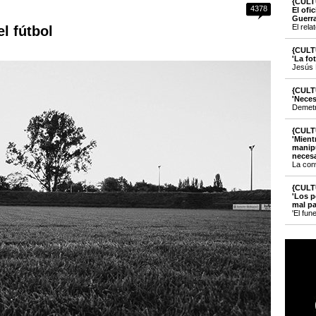
{CULT
4378
El ofi
Guerr
El rela
l fútbol
{CULT
'La fo
Jesús 
{CULT
'Neces
Demetri
{CULT
'Mient
manipu
necesa
La con
{CULT
'Los p
mal pa
'El fun