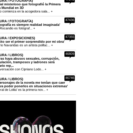
URA / FOTOGRAFíA}
cial misterioso que fotografió la Primera
a Mundial en 3D
to comienza en la acogedora sala... +
47436
URA / FOTOGRAFíA}
tografía es siempre realidad imaginada'
Rocandio es fotógraf... +
47355
URA / EXPOSICIONES}
ito ser el primer sorprendido por mi obra'
o Navaridas es un artista polifac... +
46809
URA / LIBROS}
ras haya abusos sexuales, corrupción,
lación, tramposos y ladrones será
rio rep...
versación con Cipriano Lodo... +
46746
URA / LIBROS}
ersonajes de la novela me tenían que caer
ra poder ponerlos en situaciones extremas'
eral de Lolita' es la primera nov... +