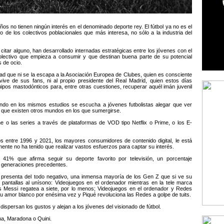
ños no tienen ningún interés en el denominado deporte rey. El fútbol ya no es el
e los colectivos poblacionales que más interesa, no sólo a la industria del
 citar alguno, han desarrollado internadas estratégicas entre los jóvenes con el
olectivo que empieza a consumir y que destinan buena parte de su potencial
s de ocio.
idad que ni se la escapa a la Asociación Europea de Clubes, quien es consciente
ive de sus fans, ni al propio presidente del Real Madrid, quien estos días
quipos mastodónticos para, entre otras cuestiones, recuperar aquél imán juvenil
ndo en los mismos estudios se escucha a jóvenes futbolistas alegar que ver
 y que existen otros mundos en los que sumergirse.
e o las series a través de plataformas de VOD tipo Netflix o Prime, o los E-
s entre 1996 y 2021, los mayores consumidores de contenido digital, le está
mente no ha tenido que realizar vastos esfuerzos para captar su interés.
 41% que afirma seguir su deporte favorito por televisión, un porcentaje
sus generaciones precedentes.
 presenta del todo negativo, una inmensa mayoría de los Gen Z que si ve su
s pantallas al unísono: Videojuegos en el ordenador mientras en la tele marca
s Messi regatea a siete, por lo menos; Videojuegos en el ordenador y Redes
u amor blanco por enésima vez y Piqué revoluciona las Redes a golpe de tuits.
persan los gustos y alejan a los jóvenes del visionado de fútbol.
ana, Maradona o Quini.