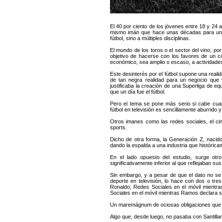
El 40 por ciento de los jóvenes entre 18 y 24 a
mismo imán que hace unas décadas para uno d
fútbol, sino a múltiples disciplinas.
El mundo de los toros o el sector del vino, por
objetivo de hacerse con los favores de un c
económico, sea amplio o escaso, a actividade
Este desinterés por el fútbol supone una real
de tan negra realidad para un negocio que v
justificaba la creación de una Superliga de e
que un día fue el fútbol.
Pero el tema se pone más serio si cabe cua
fútbol en televisión es sencillamente aburrido
Otros imanes como las redes sociales, el cin
sports.
Dicho de otra forma, la Generación Z, nacido
dando la espalda a una industria que histórica
En el lado opuesto del estudio, surge otro
significativamente inferior al que reflejaban 
Sin embargo, y a pesar de que el dato no se
deporte en televisión, lo hace con dos o tre
Ronaldo; Redes Sociales en el móvil mientra
Sociales en el móvil mientras Ramos declara s
Un maremágnum de ociosas obligaciones que dis
Algo que, desde luego, no pasaba con Santill