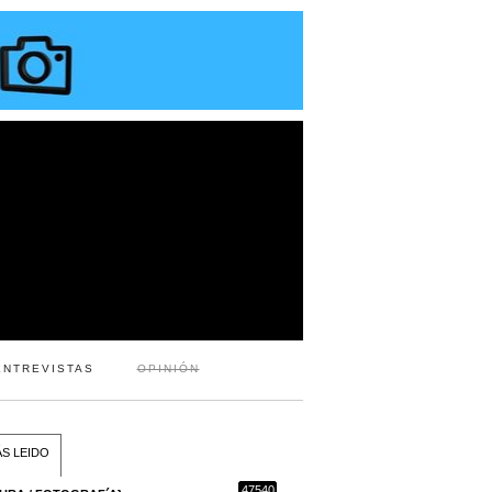
ENTREVISTAS
OPINIÓN
S LEIDO
47540