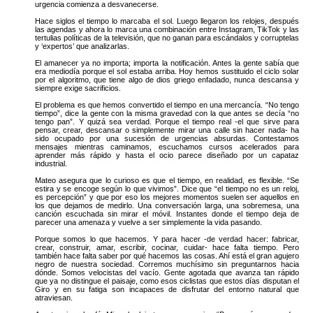
urgencia comienza a desvanecerse.
Hace siglos el tiempo lo marcaba el sol. Luego llegaron los relojes, después
las agendas y ahora lo marca una combinación entre Instagram, TikTok y las
tertulias políticas de la televisión, que no ganan para escándalos y corruptelas
y ‘expertos’ que analizarlas.
El amanecer ya no importa; importa la notificación. Antes la gente sabía que
era mediodía porque el sol estaba arriba. Hoy hemos sustituido el ciclo solar
por el algoritmo, que tiene algo de dios griego enfadado, nunca descansa y
siempre exige sacrificios.
El problema es que hemos convertido el tiempo en una mercancía. “No tengo
tiempo”, dice la gente con la misma gravedad con la que antes se decía “no
tengo pan”. Y quizá sea verdad. Porque el tiempo real -el que sirve para
pensar, crear, descansar o simplemente mirar una calle sin hacer nada- ha
sido ocupado por una sucesión de urgencias absurdas. Contestamos
mensajes mientras caminamos, escuchamos cursos acelerados para
aprender más rápido y hasta el ocio parece diseñado por un capataz
industrial.
Mateo asegura que lo curioso es que el tiempo, en realidad, es flexible. “Se
estira y se encoge según lo que vivimos”. Dice que “el tiempo no es un reloj,
es percepción” y que por eso los mejores momentos suelen ser aquellos en
los que dejamos de medirlo. Una conversación larga, una sobremesa, una
canción escuchada sin mirar el móvil. Instantes donde el tiempo deja de
parecer una amenaza y vuelve a ser simplemente la vida pasando.
Porque somos lo que hacemos. Y para hacer -de verdad hacer: fabricar,
crear, construir, amar, escribir, cocinar, cuidar- hace falta tiempo. Pero
también hace falta saber por qué hacemos las cosas. Ahí está el gran agujero
negro de nuestra sociedad. Corremos muchísimo sin preguntarnos hacia
dónde. Somos velocistas del vacío. Gente agotada que avanza tan rápido
que ya no distingue el paisaje, como esos ciclistas que estos días disputan el
Giro y en su fatiga son incapaces de disfrutar del entorno natural que
atraviesan.