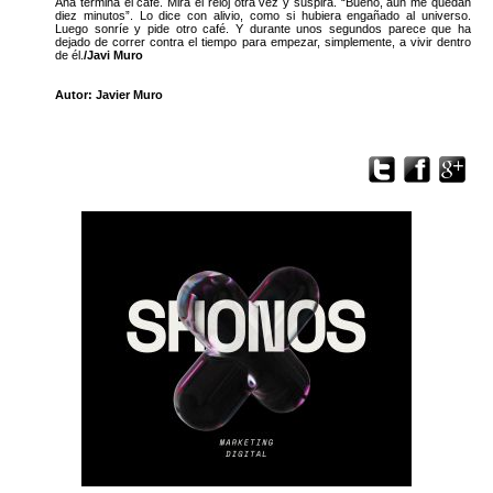
Ana termina el café. Mira el reloj otra vez y suspira. “Bueno, aún me quedan
diez minutos”. Lo dice con alivio, como si hubiera engañado al universo.
Luego sonríe y pide otro café. Y durante unos segundos parece que ha
dejado de correr contra el tiempo para empezar, simplemente, a vivir dentro
de él.
/Javi Muro
Autor: Javier Muro