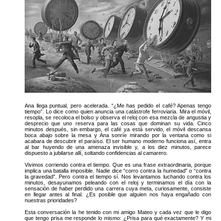
Ana llega puntual, pero acelerada. “¿Me has pedido el café? Apenas tengo
tiempo”. Lo dice como quien anuncia una catástrofe ferroviaria. Mira el móvil,
resopla, se recoloca el bolso y observa el reloj con esa mezcla de angustia y
desprecio que uno reserva para las cosas que dominan su vida. Cinco
minutos después, sin embargo, el café ya está servido, el móvil descansa
boca abajo sobre la mesa y Ana sonríe mirando por la ventana como si
acabara de descubrir el paraíso. El ser humano moderno funciona así, entra
al bar huyendo de una amenaza invisible y, a los diez minutos, parece
dispuesto a jubilarse allí, soltando confidencias al camarero.
Vivimos corriendo contra el tiempo. Que es una frase extraordinaria, porque
implica una batalla imposible. Nadie dice “corro contra la humedad” o “contra
la gravedad”. Pero contra el tiempo sí. Nos levantamos luchando contra los
minutos, desayunamos peleando con el reloj y terminamos el día con la
sensación de haber perdido una carrera cuya meta, curiosamente, consiste
en llegar antes al final. ¿Es posible que alguien nos haya engañado con
nuestras prioridades?
Esta conversación la he tenido con mi amigo Mateo y cada vez que le digo
que tengo prisa me responde lo mismo: ¿Prisa para qué exactamente? Y mi