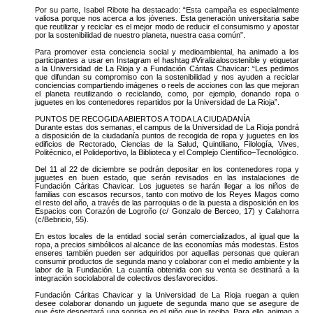
Por su parte, Isabel Ribote ha destacado: “Esta campaña es especialmente
valiosa porque nos acerca a los jóvenes. Esta generación universitaria sabe
que reutilizar y reciclar es el mejor modo de reducir el consumismo y apostar
por la sostenibilidad de nuestro planeta, nuestra casa común”.
Para promover esta conciencia social y medioambiental, ha animado a los
participantes a usar en Instagram el hashtag #Viralizalosostenible y etiquetar
a la Universidad de La Rioja y a Fundación Cáritas Chavicar: “Les pedimos
que difundan su compromiso con la sostenibilidad y nos ayuden a reciclar
conciencias compartiendo imágenes o reels de acciones con las que mejoran
el planeta reutilizando o reciclando, como, por ejemplo, donando ropa o
juguetes en los contenedores repartidos por la Universidad de La Rioja”.
PUNTOS DE RECOGIDA ABIERTOS A TODA LA CIUDADANÍA
Durante estas dos semanas, el campus de la Universidad de La Rioja pondrá
a disposición de la ciudadanía puntos de recogida de ropa y juguetes en los
edificios de Rectorado, Ciencias de la Salud, Quintiliano, Filología, Vives,
Politécnico, el Polideportivo, la Biblioteca y el Complejo Científico–Tecnológico.
Del 11 al 22 de diciembre se podrán depositar en los contenedores ropa y
juguetes en buen estado, que serán revisados en las instalaciones de
Fundación Cáritas Chavicar. Los juguetes se harán llegar a los niños de
familias con escasos recursos, tanto con motivo de los Reyes Magos como
el resto del año, a través de las parroquias o de la puesta a disposición en los
Espacios con Corazón de Logroño (c/ Gonzalo de Berceo, 17) y Calahorra
(c/Bebricio, 55).
En estos locales de la entidad social serán comercializados, al igual que la
ropa, a precios simbólicos al alcance de las economías más modestas. Estos
enseres también pueden ser adquiridos por aquellas personas que quieran
consumir productos de segunda mano y colaborar con el medio ambiente y la
labor de la Fundación. La cuantía obtenida con su venta se destinará a la
integración sociolaboral de colectivos desfavorecidos.
Fundación Cáritas Chavicar y la Universidad de La Rioja ruegan a quien
desee colaborar donando un juguete de segunda mano que se asegure de
que éste despertará una sonrisa en el niño que lo reciba. Para ello, animan a