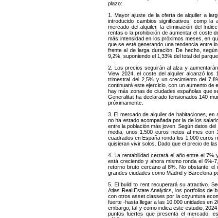
plazo:
1. Mayor ajuste de la oferta de alquiler a lar
introducido cambios significativos, como l
mercado del alquiler, la eliminación del Índ
rentas o la prohibición de aumentar el coste d
más intensidad en los próximos meses, en que 
que se esté generando una tendencia entre los p
frente al de larga duración. De hecho, según
9,2%, suponiendo el 1,33% del total del parque
2. Los precios seguirán al alza y aumentará
View 2024, el coste del alquiler alcanzó lo
trimestral del 2,5% y un crecimiento del 7,8
continuará este ejercicio, con un aumento de e
hay más zonas de ciudades españolas que se co
Generalitat ha declarado tensionados 140 mun
próximamente.
3. El mercado de alquiler de habitaciones, en 
no ha estado acompañada por la de los salario
entre la población más joven. Según datos del
media, unos 1.500 euros netos al mes con 
cuadrados en España ronda los 1.000 euros men
quisieran vivir solos. Dado que el precio de l
4. La rentabilidad cerrará el año entre el 7%
está creciendo y ahora mismo ronda el 6%-7
retorno bruto cercano al 8%. No obstante, el 
grandes ciudades como Madrid y Barcelona po
5. El build to rent recuperará su atractivo.
Atlas Real Estate Analytics, los portfolios de
con otros asset classes por la coyuntura eco
fuerte -hasta llegar a las 10.000 unidades en 2
embargo, tal y como indica este estudio, 2024 
puntos fuertes que presenta el mercado: esc