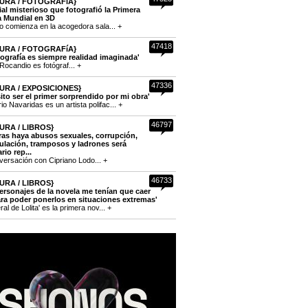
URA / FOTOGRAFíA}
cial misterioso que fotografió la Primera
a Mundial en 3D
to comienza en la acogedora sala... +
47418
URA / FOTOGRAFíA}
tografía es siempre realidad imaginada'
Rocandio es fotógraf... +
47336
URA / EXPOSICIONES}
ito ser el primer sorprendido por mi obra'
o Navaridas es un artista polifac... +
46797
URA / LIBROS}
ras haya abusos sexuales, corrupción,
lación, tramposos y ladrones será
rio rep...
versación con Cipriano Lodo... +
46733
URA / LIBROS}
ersonajes de la novela me tenían que caer
ra poder ponerlos en situaciones extremas'
eral de Lolita' es la primera nov... +