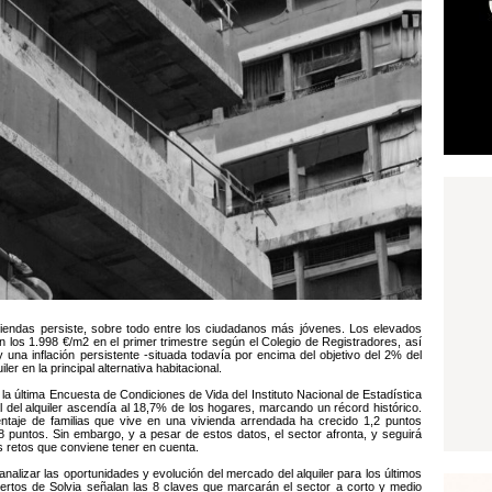
viendas persiste, sobre todo entre los ciudadanos más jóvenes. Los elevados
n los 1.998 €/m2 en el primer trimestre según el Colegio de Registradores, así
 una inflación persistente -situada todavía por encima del objetivo del 2% del
er en la principal alternativa habitacional.
la última Encuesta de Condiciones de Vida del Instituto Nacional de Estadística
l del alquiler ascendía al 18,7% de los hogares, marcando un récord histórico.
entaje de familias que vive en una vivienda arrendada ha crecido 1,2 puntos
,8 puntos. Sin embargo, y a pesar de estos datos, el sector afronta, y seguirá
 retos que conviene tener en cuenta.
 analizar las oportunidades y evolución del mercado del alquiler para los últimos
rtos de Solvia señalan las 8 claves que marcarán el sector a corto y medio