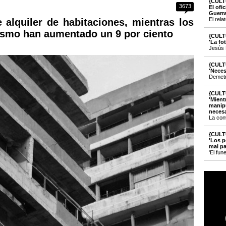
{CULT
3673
El ofi
Guerr
El rela
alquiler de habitaciones, mientras los
rismo han aumentado un 9 por ciento
{CULT
'La fo
Jesús 
{CULT
'Neces
Demetri
{CULT
'Mient
manipu
necesa
La con
{CULT
'Los p
mal pa
'El fun