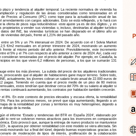
go plazo y tendencia al alquiler temporal. La reciente normativa de vivienda ha
a ampliación y regulación de las áreas consideradas como tensionadas en el
ice de Precios al Consumo (IPC) como tope para la actualización anual de las
el arrendamiento con cargos adicionales. Esto se está reflejando, y lo hará con
la oferta de pisos siga reduciéndose -este ajuste ya es de dos dígitos-, y en
ropietarios a vender sus viviendas o, incluso, destinarlas al alquiler turístico
 datos del INE, las viviendas turísticas se han disparado en el último año un
 de viviendas del país, frente al 1,21% del pasado año.
n entre un 5% y un 7% interanual en 2024. De acuerdo con el I Solvia Market
s 12,5 €/m2 mensuales en el primer trimestre de 2024, mostrando un aumento
% frente al mismo periodo del año anterior. Previsiblemente, este incremento
ntre el 5% y el 7% con respecto al año anterior a cierre de 2024. Así, cada vez
nsideran tensionadas por el precio del alquiler. Por ejemplo, en Cataluña, la
icipios en los que viven 6,2 millones de personas, a los que se sumarán 131
auge entre los más jóvenes. La subida del precio de los alquileres tradicionales
s, provocando que el alquiler de habitaciones gane mayor terreno. Sobre todo,
 INE, actualmente, los jóvenes cobran un salario bruto anual de 22.000 euros de
12 pagas. Teniendo en cuenta que el precio medio de un piso de 80 metros
suales, estos tendrían que destinar cerca del 70% de su salario al alquiler si
as rentas continuará aumentando, los contratos por habitación también crecerán.
 y el 8%. En este contexto de precios elevados y escasa oferta, la rentabilidad
,5%. Para los próximos meses, se prevé que siga aumentando, llegando a un
mapa de la rentabilidad por zonas y territorios es muy heterogéneo, dejando a
r debajo de la media.
 Según el informe ‘Estado y tendencias del BTR en España 2024’, elaborado por
 build to rent se volvieron menos atractivos para los inversores en comparación
nómica. Esto provocó que, aunque la entrega de nuevo producto se mantuviese
023-, la apuesta por obtener rentabilidad con este modelo se viera afectada. Sin
está mostrando luz a final del túnel, dejando buenas expectativas gracias a los
enario de moderación de tipos de interés, proliferación de la colaboración