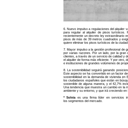
6. Nuevo impulso a regulaciones del alquiler
para regular al alquiler de pisos turísticos
recientemente un decreto ley extraordinario en
pisos de más de 39 metros cuadrados y exigir
quiere eliminar los pisos turísticos de la ciuda
7. Mayor impulso a la gestión profesional de 
por varias razones. Por un lado, por la gran
clientes, a través de un servicio de calidad y
el alquiler de forma más eficiente. Y por otro,
e instituciones de grandes volúmenes de propie
8. La sostenibilidad seguirá ganando posicio
Este aspecto se ha convertido en un factor deci
sostenibilidad en la demanda de vivienda en 
los ciudadanos españoles que están en búsque
sostenible de alguna manera, y el 42,7% incl
Una tendencia que muestra un cambio en la me
ambiente y su entorno, y que irá creciendo en
* Solvia
es una firma líder en servicios i
los segmentos del mercado.