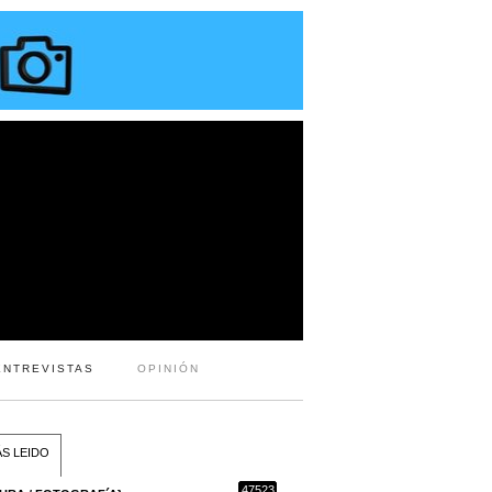
ENTREVISTAS
OPINIÓN
S LEIDO
47523