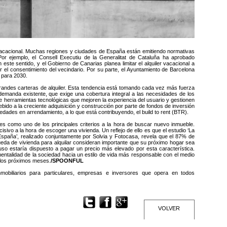
 vacacional. Muchas regiones y ciudades de España están emitiendo normativas
. Por ejemplo, el Consell Executiu de la Generalitat de Cataluña ha aprobado
 este sentido, y el Gobierno de Canarias planea limitar el alquiler vacacional a
 el consentimiento del vecindario. Por su parte, el Ayuntamiento de Barcelona
d para 2030.
grandes carteras de alquiler. Esta tendencia está tomando cada vez más fuerza
 demanda existente, que exige una cobertura integral a las necesidades de los
 de herramientas tecnológicas que mejoren la experiencia del usuario y gestionen
 debido a la creciente adquisición y construcción por parte de fondos de inversión
dades en arrendamiento, a lo que está contribuyendo, el build to rent (BTR).
nes como uno de los principales criterios a la hora de buscar nuevo inmueble.
sivo a la hora de escoger una vivienda. Un reflejo de ello es que el estudio ‘La
España’, realizado conjuntamente por Solvia y Fotocasa, revela que el 87% de
da de vivienda para alquilar consideran importante que su próximo hogar sea
uso estaría dispuesto a pagar un precio más elevado por esta característica.
ntalidad de la sociedad hacia un estilo de vida más responsable con el medio
 los próximos meses.
/SPOONFUL
nmobiliarios para particulares, empresas e inversores que opera en todos
VOLVER