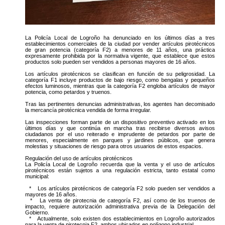
La Policía Local de Logroño ha denunciado en los últimos días a tres
establecimientos comerciales de la ciudad por vender artículos pirotécnicos
de gran potencia (categoría F2) a menores de 11 años, una práctica
expresamente prohibida por la normativa vigente, que establece que estos
productos solo pueden ser vendidos a personas mayores de 16 años.
Los artículos pirotécnicos se clasifican en función de su peligrosidad. La
categoría F1 incluye productos de bajo riesgo, como bengalas y pequeños
efectos luminosos, mientras que la categoría F2 engloba artículos de mayor
potencia, como petardos y truenos.
Tras las pertinentes denuncias administrativas, los agentes han decomisado
la mercancía pirotécnica vendida de forma irregular.
Las inspecciones forman parte de un dispositivo preventivo activado en los
últimos días y que continúa en marcha tras recibirse diversos avisos
ciudadanos por el uso reiterado e imprudente de petardos por parte de
menores, especialmente en parques y jardines públicos, que genera
molestias y situaciones de riesgo para otros usuarios de estos espacios.
Regulación del uso de artículos pirotécnicos
La Policía Local de Logroño recuerda que la venta y el uso de artículos
pirotécnicos están sujetos a una regulación estricta, tanto estatal como
municipal:
* Los artículos pirotécnicos de categoría F2 solo pueden ser vendidos a
mayores de 16 años.
* La venta de pirotecnia de categoría F2, así como de los truenos de
impacto, requiere autorización administrativa previa de la Delegación del
Gobierno.
* Actualmente, solo existen dos establecimientos en Logroño autorizados
para la venta de pirotecnia F2, ambos ubicados en polígono industrial.