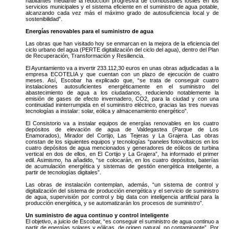
habitantes mediante la reducción progresiva de combustibles fósiles en los
servicios municipales y el sistema eficiente en el suministro de agua potable,
alcanzando cada vez más el máximo grado de autosuficiencia local y de
sostenibilidad”.
Energías renovables para el suministro de agua
Las obras que han visitado hoy se enmarcan en la mejora de la eficiencia del
ciclo urbano del agua (PERTE digitalización del ciclo del agua), dentro del Plan
de Recuperación, Transformación y Resiliencia.
El Ayuntamiento va a invertir 233.112,30 euros en unas obras adjudicadas a la
empresa ECOTELIA y que cuentan con un plazo de ejecución de cuatro
meses. Así, Escobar ha explicado que, “se trata de conseguir cuatro
instalaciones autosuficientes energéticamente en el suministro del
abastecimiento de agua a los ciudadanos, reduciendo notablemente la
emisión de gases de efecto invernadero, CO2, para la ciudad y con una
continuidad ininterrumpida en el suministro eléctrico, gracias las tres nuevas
tecnologías a instalar: solar, eólica y almacenamiento energético”.
El Consistorio va a instalar equipos de energías renovables en los cuatro
depósitos de elevación de agua de Valdegastea (Parque de Los
Enamorados), Mirador del Cortijo, Las Tejeras y La Grajera. Las obras
constan de los siguientes equipos y tecnologías “paneles fotovoltaicos en los
cuatro depósitos de agua mencionados y generadores de eólicos de turbina
vertical en dos de ellos, en El Cortijo y La Grajera”, ha informado el primer
edil. Asimismo, ha añadido, “se colocarán, en los cuatro depósitos, baterías
de acumulación energética y sistemas de gestión energética inteligente, a
partir de tecnologías digitales”.
Las obras de instalación contemplan, además, “un sistema de control y
digitalización del sistema de producción energética y el servicio de suministro
de agua, supervisión por control y big data con inteligencia artificial para la
producción energética, y se automatizarán los procesos de suministro”.
Un suministro de agua continuo y control inteligente
El objetivo, a juicio de Escobar, “es conseguir el suministro de agua continuo a
partir de energías solares y eólicas, de origen natural, no contaminante”. Por