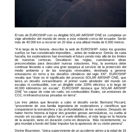
El reto de EUROSHIP con su dirigible SOLAR AIRSHIP ONE es completar un
viaje alrededor del mundo de oeste a este volando cerca del ecuador. Serán
más de 40.000 km a recorrer en 20 días a una altitud media de 6.000 metros.
“A lo largo de la historia -describe la web de EUROSHIP- todos los grandes
sueños se han considerado imposibles... antes de realizarse. Detrás de cada
hazaña, los exploradores han inventado el futuro yendo más allá de los límites
de nuestras certezas. Desafiaron las reglas, cuestionaron ideas
preconcebidas para descubrir nuevas soluciones. Hoy, la aventura debe
continuar llevando a cabo una gran epopeya al servicio de la protección del
medio ambiente y de las energías renovables, destinada a generar
entusiasmo en torno a los desafíos climáticos del siglo XXI”. EUROSHIP
resalta que “éste es el significado del proyecto SOLAR AIRSHIP ONE, que
lanza un desafío extraordinario: el primer vuelo alrededor del mundo sin
escalas ni combustible, con un dirigible solar 100% eléctrico a lo largo de
40.000 kilómetros sin escala”. EUROSHIP destaca que SOLAR AIRSHIP
ONE “es capaz de volar sin ruido, sin combustibles fósiles, sin emisiones de
CO2, ni infraestructuras pesadas en tierra”.
Los tres pilotos que llevarán a cabo el desafío serán Bertrand Piccard,
“proveniente de una familia legendaria de exploradores y científicos que
conquistaron la estratosfera y las profundidades de los océanos. Después de
haber hecho historia al lograr dos grandes gestas aeronáuticas, su vuelta al
mundo sin escalas en globo fue el vuelo definitivo, el más largo en la historia
de la aviación, tanto en duración como en distancia. Más recientemente, su
gira mundial a bordo del Solar Impulse fue la apoteosis de su visión pionera”.
Dorine Bourneton, “única superviviente de un accidente aéreo a la edad de 16