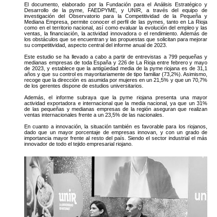
El documento, elaborado por la Fundación para el Análisis Estratégico y
Desarrollo de la pyme, FAEDPYME, y UNIR, a través del equipo de
investigación del Observatorio para la Competitividad de la Pequeña y
Mediana Empresa, permite conocer el perfil de las pymes, tanto en La Rioja
como en el territorio nacional, así como evaluar la evolución del empleo y las
ventas, la financiación, la actividad innovadora o el rendimiento. Además de
los obstáculos que se encuentran y las propuestas que solicitan para mejorar
su competitividad, aspecto central del informe anual de 2023.
Este estudio se ha llevado a cabo a partir de entrevistas a 799 pequeñas y
medianas empresas de toda España y 226 de La Rioja entre febrero y mayo
de 2023, y establece que la antigüedad media de la pyme riojana es de 31,1
años y que su control es mayoritariamente de tipo familiar (73,2%). Asimismo,
recoge que la dirección es asumida por mujeres en un 21,5% y que un 70,7%
de los gerentes dispone de estudios universitarios.
Además, el informe subraya que la pyme riojana presenta una mayor
actividad exportadora e internacional que la media nacional, ya que un 31%
de las pequeñas y medianas empresas de la región aseguran que realizan
ventas internacionales frente a un 23,5% de las nacionales.
En cuanto a innovación, la situación también es favorable para los riojanos,
dado que un mayor porcentaje de empresas innovan, y con un grado de
importancia mayor frente al resto del país. Siendo el sector industrial el más
innovador de todo el tejido empresarial riojano.