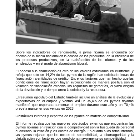
Sobre los indicadores de rendimiento, la pyme riojana se encuentra por
encima de la media nacional en la calidad de los productos, en la eficiencia de
los procesos productivos, en la satisfacción de los clientes y de los
empleados y en el grado de absentismo laboral.
El acceso a la financiación es otro de los valores estudiados en el informe, y
refleja que solo un 14,2% de las pymes de la región han solicitado líneas de
financiación a entidades de crédito. Entre los factores que han hecho que las
condiciones de financiación hayan evolucionado de manera positiva son el
volumen de financiación ofrecida, los requisitos de garantías, el plazo exigido
de la devolución y el tiempo entre la solicitud y la respuesta.
El resumen ejecutivo del Estudio también incluye un análisis de la evolución y
expectativas en el empleo y ventas. Así un 35,4% de las pymes riojanas
manifestó que esperaba aumentar el empleo durante este año y un 70,4%
preveía mantener sus ventas en 2023.
Obstáculos internos y expertos de las pymes en materia de competitividad
El Informe recalca que los mayores obstáculos externos que encuentran las
pymes riojanas en relación con la competitividad son la búsqueda de personal
cualificado, la inflación y los costes de energía. En cuanto a los retos internos,
las pymes riojanas que los costes de sostenibilidad, la ciberseguridad y la
digitalización son factores que condiciona mayormente su competitividad.