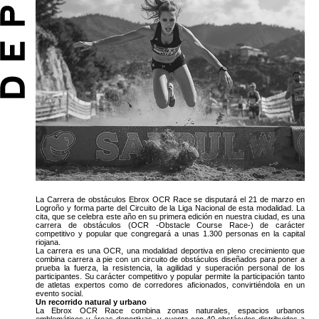
La Carrera de obstáculos Ebrox OCR Race se disputará el 21 de marzo en
Logroño y forma parte del Circuito de la Liga Nacional de esta modalidad. La
cita, que se celebra este año en su primera edición en nuestra ciudad, es una
carrera de obstáculos (OCR -Obstacle Course Race-) de carácter
competitivo y popular que congregará a unas 1.300 personas en la capital
riojana.
La carrera es una OCR, una modalidad deportiva en pleno crecimiento que
combina carrera a pie con un circuito de obstáculos diseñados para poner a
prueba la fuerza, la resistencia, la agilidad y superación personal de los
participantes. Su carácter competitivo y popular permite la participación tanto
de atletas expertos como de corredores aficionados, convirtiéndola en un
evento social.
Un recorrido natural y urbano
La Ebrox OCR Race combina zonas naturales, espacios urbanos
emblemáticos y áreas deportivas, y cuenta con 40 obstáculos distribuidos a