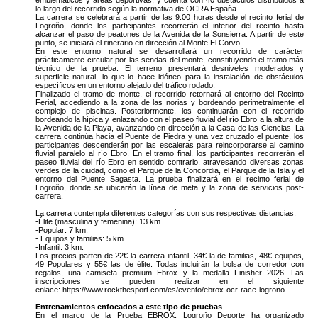
lo largo del recorrido según la normativa de OCRA España.
La carrera se celebrará a partir de las 9:00 horas desde el recinto ferial de
Logroño, donde los participantes recorrerán el interior del recinto hasta
alcanzar el paso de peatones de la Avenida de la Sonsierra. A partir de este
punto, se iniciará el itinerario en dirección al Monte El Corvo.
En este entorno natural se desarrollará un recorrido de carácter
prácticamente circular por las sendas del monte, constituyendo el tramo más
técnico de la prueba. El terreno presentará desniveles moderados y
superficie natural, lo que lo hace idóneo para la instalación de obstáculos
específicos en un entorno alejado del tráfico rodado.
Finalizado el tramo de monte, el recorrido retornará al entorno del Recinto
Ferial, accediendo a la zona de las norias y bordeando perimetralmente el
complejo de piscinas. Posteriormente, los continuarán con el recorrido
bordeando la hípica y enlazando con el paseo fluvial del río Ebro a la altura de
la Avenida de la Playa, avanzando en dirección a la Casa de las Ciencias. La
carrera continúa hacia el Puente de Piedra y una vez cruzado el puente, los
participantes descenderán por las escaleras para reincorporarse al camino
fluvial paralelo al río Ebro. En el tramo final, los participantes recorrerán el
paseo fluvial del río Ebro en sentido contrario, atravesando diversas zonas
verdes de la ciudad, como el Parque de la Concordia, el Parque de la Isla y el
entorno del Puente Sagasta. La prueba finalizará en el recinto ferial de
Logroño, donde se ubicarán la línea de meta y la zona de servicios post-
carrera.
La carrera contempla diferentes categorías con sus respectivas distancias:
-Élite (masculina y femenina): 13 km.
-Popular: 7 km.
- Equipos y familias: 5 km.
-Infantil: 3 km.
Los precios parten de 22€ la carrera infantil, 34€ la de familias, 48€ equipos,
49 Populares y 55€ las de élite. Todas incluirán la bolsa de corredor con
regalos, una camiseta premium Ebrox y la medalla Finisher 2026. Las
inscripciones se pueden realizar en el siguiente
enlace: https://www.rockthesport.com/es/evento/ebrox-ocr-race-logrono
Entrenamientos enfocados a este tipo de pruebas
En el marco de la Prueba EBROX, Logroño Deporte ha organizado