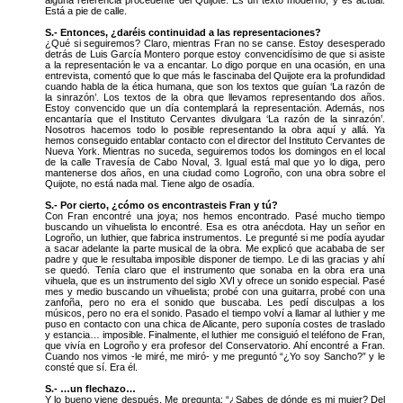
Está a pie de calle.
S.- Entonces, ¿daréis continuidad a las representaciones?
¿Qué si seguiremos? Claro, mientras Fran no se canse. Estoy desesperado
detrás de Luis García Montero porque estoy convencidísimo de que si asiste
a la representación le va a encantar. Lo digo porque en una ocasión, en una
entrevista, comentó que lo que más le fascinaba del Quijote era la profundidad
cuando habla de la ética humana, que son los textos que guían ‘La razón de
la sinrazón’. Los textos de la obra que llevamos representando dos años.
Estoy convencido que un día contemplará la representación. Además, nos
encantaría que el Instituto Cervantes divulgara ‘La razón de la sinrazón’.
Nosotros hacemos todo lo posible representando la obra aquí y allá. Ya
hemos conseguido entablar contacto con el director del Instituto Cervantes de
Nueva York. Mientras no suceda, seguiremos todos los domingos en el local
de la calle Travesía de Cabo Noval, 3. Igual está mal que yo lo diga, pero
mantenerse dos años, en una ciudad como Logroño, con una obra sobre el
Quijote, no está nada mal. Tiene algo de osadía.
S.- Por cierto, ¿cómo os encontrasteis Fran y tú?
Con Fran encontré una joya; nos hemos encontrado. Pasé mucho tiempo
buscando un vihuelista lo encontré. Esa es otra anécdota. Hay un señor en
Logroño, un luthier, que fabrica instrumentos. Le pregunté si me podía ayudar
a sacar adelante la parte musical de la obra. Me explicó que acababa de ser
padre y que le resultaba imposible disponer de tiempo. Le di las gracias y ahí
se quedó. Tenía claro que el instrumento que sonaba en la obra era una
vihuela, que es un instrumento del siglo XVI y ofrece un sonido especial. Pasé
mes y medio buscando un vihuelista; probé con una guitarra, probé con una
zanfoña, pero no era el sonido que buscaba. Les pedí disculpas a los
músicos, pero no era el sonido. Pasado el tiempo volví a llamar al luthier y me
puso en contacto con una chica de Alicante, pero suponía costes de traslado
y estancia… imposible. Finalmente, el luthier me consiguió el teléfono de Fran,
que vivía en Logroño y era profesor del Conservatorio. Ahí encontré a Fran.
Cuando nos vimos -le miré, me miró- y me preguntó “¿Yo soy Sancho?” y le
consté que sí. Era él.
S.- …un flechazo…
Y lo bueno viene después. Me pregunta: “¿Sabes de dónde es mi mujer? Del