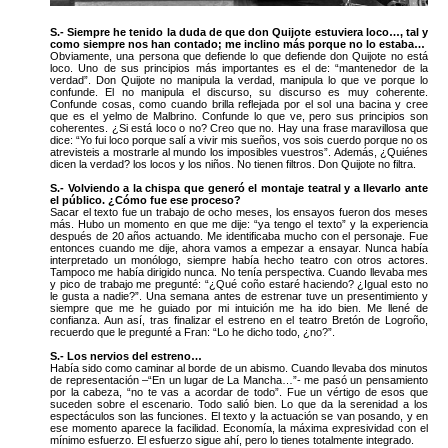
S.- Siempre he tenido la duda de que don Quijote estuviera loco…, tal y
como siempre nos han contado; me inclino más porque no lo estaba…
Obviamente, una persona que defiende lo que defiende don Quijote no está
loco. Uno de sus principios más importantes es el de: “mantenedor de la
verdad”. Don Quijote no manipula la verdad, manipula lo que ve porque lo
confunde. El no manipula el discurso, su discurso es muy coherente.
Confunde cosas, como cuando brilla reflejada por el sol una bacina y cree
que es el yelmo de Malbrino. Confunde lo que ve, pero sus principios son
coherentes. ¿Si está loco o no? Creo que no. Hay una frase maravillosa que
dice: “Yo fui loco porque salí a vivir mis sueños, vos sois cuerdo porque no os
atrevisteis a mostrarle al mundo los imposibles vuestros”. Además, ¿Quiénes
dicen la verdad? los locos y los niños. No tienen filtros. Don Quijote no filtra.
S.- Volviendo a la chispa que generó el montaje teatral y a llevarlo ante
el público. ¿Cómo fue ese proceso?
Sacar el texto fue un trabajo de ocho meses, los ensayos fueron dos meses
más. Hubo un momento en que me dije: “ya tengo el texto” y la experiencia
después de 20 años actuando. Me identificaba mucho con el personaje. Fue
entonces cuando me dije, ahora vamos a empezar a ensayar. Nunca había
interpretado un monólogo, siempre había hecho teatro con otros actores.
Tampoco me había dirigido nunca. No tenía perspectiva. Cuando llevaba mes
y pico de trabajo me pregunté: “¿Qué coño estaré haciendo? ¿Igual esto no
le gusta a nadie?”. Una semana antes de estrenar tuve un presentimiento y
siempre que me he guiado por mi intuición me ha ido bien. Me llené de
confianza. Aun así, tras finalizar el estreno en el teatro Bretón de Logroño,
recuerdo que le pregunté a Fran: “Lo he dicho todo, ¿no?”.
S.- Los nervios del estreno…
Había sido como caminar al borde de un abismo. Cuando llevaba dos minutos
de representación –“En un lugar de La Mancha…”- me pasó un pensamiento
por la cabeza, “no te vas a acordar de todo”. Fue un vértigo de esos que
suceden sobre el escenario. Todo salió bien. Lo que da la serenidad a los
espectáculos son las funciones. El texto y la actuación se van posando, y en
ese momento aparece la facilidad. Economía, la máxima expresividad con el
mínimo esfuerzo. El esfuerzo sigue ahí, pero lo tienes totalmente integrado.