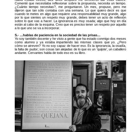
Comenté que necesitaba reflexionar sobre la propuesta, necesita un tiempo.
¿Cuánto tiempo necesitas?, me preguntaron. Un mes, propuse, pero me
dijeron que tan sólo contaba con una semana. Lo que quiero decir es que
cuando te metes en algo que requiere una responsabilidad muy grande, algo
por lo que sientes un respeto muy grande, debes tener un acto de reflexión
sobre lo que vas a hacer. La ignorancia es muy osada; algo que hoy en día
están al cabo de la esquina. Creo que es preciso tener un respeto por aquello
a lo que uno se va a incorporar.
S.- …hablas de paciencia en la sociedad de las prisas…
Yo soy también docente y he visto a gente que ha estado conmigo dos meses
como alumno y ya estaba impartiendo las mismas clases que yo. ¿Pero
cómo se atreven? Yo no soy capaz de hacer eso. Es la ignorancia, la osadía,
la falta de pudor; son cosas tan alejadas de lo que es un ‘quijote’, un caballero
andante. Cervantes habla de todo eso es su libro.