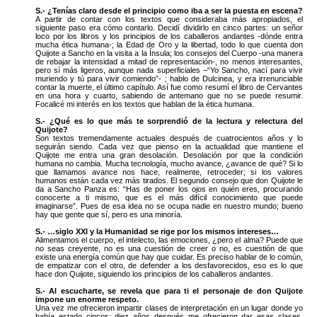
S.- ¿Tenías claro desde el principio como iba a ser la puesta en escena?
A partir de contar con los textos que consideraba más apropiados, el
siguiente paso era cómo contarlo. Decidí dividirlo en cinco partes: un señor
loco por los libros y los principios de los caballeros andantes -dónde entra
mucha ética humana-; la Edad de Oro y la libertad, todo lo que cuenta don
Quijote a Sancho en la visita a la Ínsula; los consejos del Cuerpo -una manera
de rebajar la intensidad a mitad de representación-, no menos interesantes,
pero sí más ligeros, aunque nada superficiales –“Yo Sancho, nací para vivir
muriendo y tú para vivir comiendo”- ; hablo de Dulcinea, y era irrenunciable
contar la muerte, el último capítulo. Así fue como resumí el libro de Cervantes
en una hora y cuarto, sabiendo de antemano que no se puede resumir.
Focalicé mi interés en los textos que hablan de la ética humana.
S.- ¿Qué es lo que más te sorprendió de la lectura y relectura del
Quijote?
Son textos tremendamente actuales después de cuatrocientos años y lo
seguirán siendo. Cada vez que pienso en la actualidad que mantiene el
Quijote me entra una gran desolación. Desolación por que la condición
humana no cambia. Mucha tecnología, mucho avance, ¿avance de qué? Si lo
que llamamos avance nos hace, realmente, retroceder; si los valores
humanos están cada vez más tirados. El segundo consejo que don Quijote le
da a Sancho Panza es: “Has de poner los ojos en quién eres, procurando
conocerte a ti mismo, que es el más difícil conocimiento que puede
imaginarse”. Pues de esa idea no se ocupa nadie en nuestro mundo; bueno
hay que gente que sí, pero es una minoría.
S.- …siglo XXI y la Humanidad se rige por los mismos intereses…
Alimentamos el cuerpo, el intelecto, las emociones, ¿pero el alma? Puede que
no seas creyente, no es una cuestión de creer o no, es cuestión de que
existe una energía común que hay que cuidar. Es preciso hablar de lo común,
de empatizar con el otro, de defender a los desfavorecidos, eso es lo que
hace don Quijote, siguiendo los principios de los caballeros andantes.
S.- Al escucharte, se revela que para ti el personaje de don Quijote
impone un enorme respeto.
Una vez me ofrecieron impartir clases de interpretación en un lugar donde yo
había estado cincos; diez años después me ofrecieron dar esas clases.