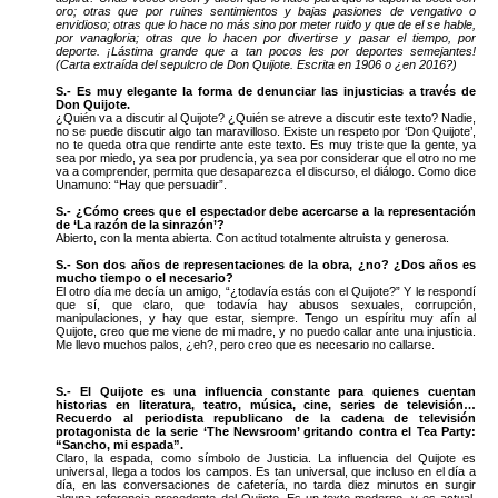
oro; otras que por ruines sentimientos y bajas pasiones de vengativo o
envidioso; otras que lo hace no más sino por meter ruido y que de el se hable,
por vanagloria; otras que lo hacen por divertirse y pasar el tiempo, por
deporte. ¡Lástima grande que a tan pocos les por deportes semejantes!
(Carta extraída del sepulcro de Don Quijote. Escrita en 1906 o ¿en 2016?)
S.- Es muy elegante la forma de denunciar las injusticias a través de
Don Quijote.
¿Quién va a discutir al Quijote? ¿Quién se atreve a discutir este texto? Nadie,
no se puede discutir algo tan maravilloso. Existe un respeto por ‘Don Quijote’,
no te queda otra que rendirte ante este texto. Es muy triste que la gente, ya
sea por miedo, ya sea por prudencia, ya sea por considerar que el otro no me
va a comprender, permita que desaparezca el discurso, el diálogo. Como dice
Unamuno: “Hay que persuadir”.
S.- ¿Cómo crees que el espectador debe acercarse a la representación
de ‘La razón de la sinrazón’?
Abierto, con la menta abierta. Con actitud totalmente altruista y generosa.
S.- Son dos años de representaciones de la obra, ¿no? ¿Dos años es
mucho tiempo o el necesario?
El otro día me decía un amigo, “¿todavía estás con el Quijote?” Y le respondí
que sí, que claro, que todavía hay abusos sexuales, corrupción,
manipulaciones, y hay que estar, siempre. Tengo un espíritu muy afín al
Quijote, creo que me viene de mi madre, y no puedo callar ante una injusticia.
Me llevo muchos palos, ¿eh?, pero creo que es necesario no callarse.
S.- El Quijote es una influencia constante para quienes cuentan
historias en literatura, teatro, música, cine, series de televisión…
Recuerdo al periodista republicano de la cadena de televisión
protagonista de la serie ‘The Newsroom’ gritando contra el Tea Party:
“Sancho, mi espada”.
Claro, la espada, como símbolo de Justicia. La influencia del Quijote es
universal, llega a todos los campos. Es tan universal, que incluso en el día a
día, en las conversaciones de cafetería, no tarda diez minutos en surgir
alguna referencia procedente del Quijote. Es un texto moderno, y es actual.