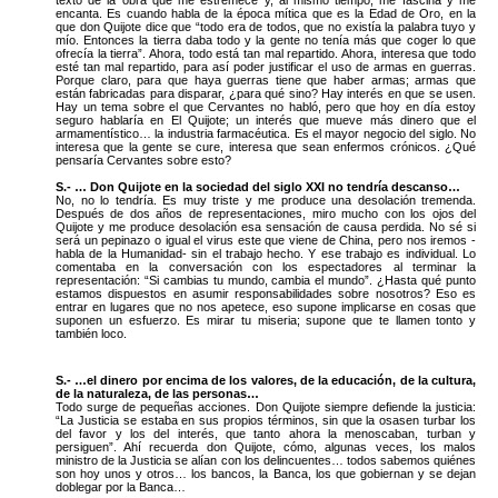
encanta. Es cuando habla de la época mítica que es la Edad de Oro, en la
que don Quijote dice que “todo era de todos, que no existía la palabra tuyo y
mío. Entonces la tierra daba todo y la gente no tenía más que coger lo que
ofrecía la tierra”. Ahora, todo está tan mal repartido. Ahora, interesa que todo
esté tan mal repartido, para así poder justificar el uso de armas en guerras.
Porque claro, para que haya guerras tiene que haber armas; armas que
están fabricadas para disparar, ¿para qué sino? Hay interés en que se usen.
Hay un tema sobre el que Cervantes no habló, pero que hoy en día estoy
seguro hablaría en El Quijote; un interés que mueve más dinero que el
armamentístico… la industria farmacéutica. Es el mayor negocio del siglo. No
interesa que la gente se cure, interesa que sean enfermos crónicos. ¿Qué
pensaría Cervantes sobre esto?
S.- … Don Quijote en la sociedad del siglo XXI no tendría descanso…
No, no lo tendría. Es muy triste y me produce una desolación tremenda.
Después de dos años de representaciones, miro mucho con los ojos del
Quijote y me produce desolación esa sensación de causa perdida. No sé si
será un pepinazo o igual el virus este que viene de China, pero nos iremos -
habla de la Humanidad- sin el trabajo hecho. Y ese trabajo es individual. Lo
comentaba en la conversación con los espectadores al terminar la
representación: “Si cambias tu mundo, cambia el mundo”. ¿Hasta qué punto
estamos dispuestos en asumir responsabilidades sobre nosotros? Eso es
entrar en lugares que no nos apetece, eso supone implicarse en cosas que
suponen un esfuerzo. Es mirar tu miseria; supone que te llamen tonto y
también loco.
S.- …el dinero por encima de los valores, de la educación, de la cultura,
de la naturaleza, de las personas…
Todo surge de pequeñas acciones. Don Quijote siempre defiende la justicia:
“La Justicia se estaba en sus propios términos, sin que la osasen turbar los
del favor y los del interés, que tanto ahora la menoscaban, turban y
persiguen”. Ahí recuerda don Quijote, cómo, algunas veces, los malos
ministro de la Justicia se alían con los delincuentes… todos sabemos quiénes
son hoy unos y otros… los bancos, la Banca, los que gobiernan y se dejan
doblegar por la Banca…