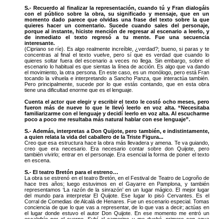
S.- Recuerdo al finalizar la representación, cuando tú y Fran dialogáis
con el público sobre la obra, su significado y mensaje, que en un
momento dado parece que olvidas una frase del texto sobre la que
quieres hacer un comentario. Sucede cuando sales del personaje,
porque al instante, hiciste mención de regresar al escenario a leerlo, y
de inmediato el texto regresó a tu mente. Fue una secuencia
interesante.
(Cipriano se ríe). Es algo realmente increíble, ¿verdad?; bueno, si paras y te
concentras al final el texto vuelve, pero sí que es verdad que cuando lo
quieres soltar fuera del escenario a veces no llega. Sin embargo, sobre el
escenario lo habitual es que sientas la línea de acción. Es algo que va dando
el movimiento, la otra persona. En este caso, es un monólogo, pero está Fran
tocando la vihuela e interpretando a Sancho Panza, que interactúa también.
Pero principalmente, sucede por lo que estás contando, que en esta obra
tiene una dificultad enorme que es el lenguaje.
Cuenta el actor que elegir y escribir el texto le costó ocho meses, pero
fueron más de nueve lo que le llevó leerlo en voz alta. “Necesitaba
familiarizarme con el lenguaje y decidí leerlo en voz alta. Al escucharme
poco a poco me resultaba más natural hablar con ese lenguaje”.
S.- Además, interpretas a Don Quijote, pero también, e indistintamente,
a quien relata la vida del caballero de la Triste Figura...
Creo que esa estructura hace la obra más llevadera y amena. Te va guiando,
creo que era necesario. Era necesario contar sobre don Quijote, pero
también vivirlo; entrar en el personaje. Era esencial la forma de poner el texto
en escena.
S.- El teatro Bretón para el estreno…
La obra se estrenó en el teatro Bretón, en el Festival de Teatro de Logroño de
hace tres años; luego estuvimos en el Gayarre en Pamplona, y también
representamos ‘La razón de la sinrazón’ en un lugar mágico. El mejor lugar
del mundo para interpretar El Quijote. Ese lugar lo pisó Cervantes. Es el
Corral de Comedias de Alcalá de Henares. Fue un escenario especial. Tomas
conciencia de que lo que vas a representar, de lo que vas a decir; actúas en
el lugar donde estuvo el autor Don Quijote. En ese momento me entró un
escalofrío por el cuerpo. Subí al camerino y me duché, primero con agua