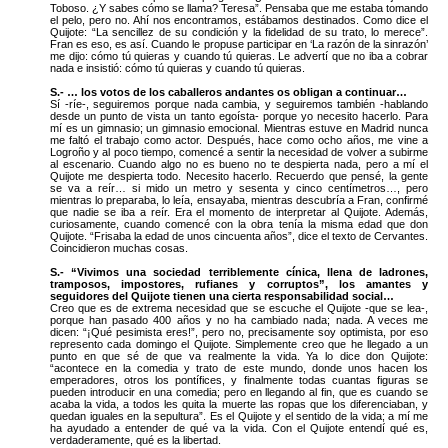
Toboso. ¿Y sabes cómo se llama? Teresa”. Pensaba que me estaba tomando
el pelo, pero no. Ahí nos encontramos, estábamos destinados. Como dice el
Quijote: “La sencillez de su condición y la fidelidad de su trato, lo merece”.
Fran es eso, es así. Cuando le propuse participar en ‘La razón de la sinrazón’
me dijo: cómo tú quieras y cuando tú quieras. Le advertí que no iba a cobrar
nada e insistió: cómo tú quieras y cuando tú quieras.
S.- … los votos de los caballeros andantes os obligan a continuar…
Sí -ríe-, seguiremos porque nada cambia, y seguiremos también -hablando
desde un punto de vista un tanto egoísta- porque yo necesito hacerlo. Para
mí es un gimnasio; un gimnasio emocional. Mientras estuve en Madrid nunca
me faltó el trabajo como actor. Después, hace como ocho años, me vine a
Logroño y al poco tiempo, comencé a sentir la necesidad de volver a subirme
al escenario. Cuando algo no es bueno no te despierta nada, pero a mí el
Quijote me despierta todo. Necesito hacerlo. Recuerdo que pensé, la gente
se va a reír… si mido un metro y sesenta y cinco centímetros…, pero
mientras lo preparaba, lo leía, ensayaba, mientras descubría a Fran, confirmé
que nadie se iba a reír. Era el momento de interpretar al Quijote. Además,
curiosamente, cuando comencé con la obra tenía la misma edad que don
Quijote. “Frisaba la edad de unos cincuenta años”, dice el texto de Cervantes.
Coincidieron muchas cosas.
S.- “Vivimos una sociedad terriblemente cínica, llena de ladrones,
tramposos, impostores, rufianes y corruptos”, los amantes y
seguidores del Quijote tienen una cierta responsabilidad social…
Creo que es de extrema necesidad que se escuche el Quijote -que se lea-,
porque han pasado 400 años y no ha cambiado nada; nada. A veces me
dicen: “¡Qué pesimista eres!”, pero no, precisamente soy optimista, por eso
represento cada domingo el Quijote. Simplemente creo que he llegado a un
punto en que sé de que va realmente la vida. Ya lo dice don Quijote:
“acontece en la comedia y trato de este mundo, donde unos hacen los
emperadores, otros los pontífices, y finalmente todas cuantas figuras se
pueden introducir en una comedia; pero en llegando al fin, que es cuando se
acaba la vida, a todos les quita la muerte las ropas que los diferenciaban, y
quedan iguales en la sepultura”. Es el Quijote y el sentido de la vida; a mí me
ha ayudado a entender de qué va la vida. Con el Quijote entendí qué es,
verdaderamente, qué es la libertad.