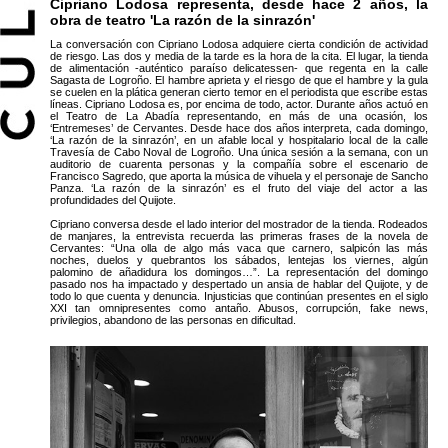
Cipriano Lodosa representa, desde hace 2 años, la
obra de teatro 'La razón de la sinrazón'
La conversación con Cipriano Lodosa adquiere cierta condición de actividad
de riesgo. Las dos y media de la tarde es la hora de la cita. El lugar, la tienda
de alimentación -auténtico paraíso delicatessen- que regenta en la calle
Sagasta de Logroño. El hambre aprieta y el riesgo de que el hambre y la gula
se cuelen en la plática generan cierto temor en el periodista que escribe estas
líneas. Cipriano Lodosa es, por encima de todo, actor. Durante años actuó en
el Teatro de La Abadía representando, en más de una ocasión, los
‘Entremeses’ de Cervantes. Desde hace dos años interpreta, cada domingo,
‘La razón de la sinrazón’, en un afable local y hospitalario local de la calle
Travesía de Cabo Noval de Logroño. Una única sesión a la semana, con un
auditorio de cuarenta personas y la compañía sobre el escenario de
Francisco Sagredo, que aporta la música de vihuela y el personaje de Sancho
Panza. ‘La razón de la sinrazón’ es el fruto del viaje del actor a las
profundidades del Quijote.
Cipriano conversa desde el lado interior del mostrador de la tienda. Rodeados
de manjares, la entrevista recuerda las primeras frases de la novela de
Cervantes: “Una olla de algo más vaca que carnero, salpicón las más
noches, duelos y quebrantos los sábados, lentejas los viernes, algún
palomino de añadidura los domingos…”. La representación del domingo
pasado nos ha impactado y despertado un ansia de hablar del Quijote, y de
todo lo que cuenta y denuncia. Injusticias que continúan presentes en el siglo
XXI tan omnipresentes como antaño. Abusos, corrupción, fake news,
privilegios, abandono de las personas en dificultad.