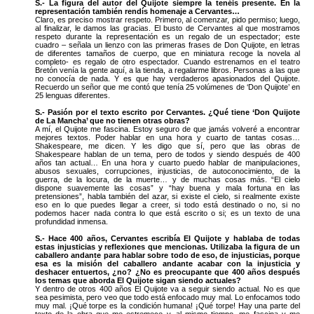
S.- La figura del autor del Quijote siempre la tenéis presente. En la
representación también rendís homenaje a Cervantes…
Claro, es preciso mostrar respeto. Primero, al comenzar, pido permiso; luego,
al finalizar, le damos las gracias. El busto de Cervantes al que mostramos
respeto durante la representación es un regalo de un espectador; este
cuadro – señala un lienzo con las primeras frases de Don Quijote, en letras
de diferentes tamaños de cuerpo, que en miniatura recoge la novela al
completo- es regalo de otro espectador. Cuando estrenamos en el teatro
Bretón venía la gente aquí, a la tienda, a regalarme libros. Personas a las que
no conocía de nada. Y es que hay verdaderos apasionados del Quijote.
Recuerdo un señor que me contó que tenía 25 volúmenes de ‘Don Quijote’ en
25 lenguas diferentes.
S.- Pasión por el texto escrito por Cervantes. ¿Qué tiene ‘Don Quijote
de La Mancha’ que no tienen otras obras?
A mí, el Quijote me fascina. Estoy seguro de que jamás volveré a encontrar
mejores textos. Poder hablar en una hora y cuarto de tantas cosas…
Shakespeare, me dicen. Y les digo que sí, pero que las obras de
Shakespeare hablan de un tema, pero de todos y siendo después de 400
años tan actual… En una hora y cuarto puedo hablar de manipulaciones,
abusos sexuales, corrupciones, injusticias, de autoconocimiento, de la
guerra, de la locura, de la muerte… y de muchas cosas más. “El cielo
dispone suavemente las cosas” y “hay buena y mala fortuna en las
pretensiones”, habla también del azar, si existe el cielo, si realmente existe
eso en lo que puedes llegar a creer, si todo está destinado o no, si no
podemos hacer nada contra lo que está escrito o si; es un texto de una
profundidad inmensa.
S.- Hace 400 años, Cervantes escribía El Quijote y hablaba de todas
estas injusticias y reflexiones que mencionas. Utilizaba la figura de un
caballero andante para hablar sobre todo de eso, de injusticias, porque
esa es la misión del caballero andante acabar con la injusticia y
deshacer entuertos, ¿no? ¿No es preocupante que 400 años después
los temas que aborda El Quijote sigan siendo actuales?
Y dentro de otros 400 años El Quijote va a seguir siendo actual. No es que
sea pesimista, pero veo que todo está enfocado muy mal. Lo enfocamos todo
muy mal. ¡Qué torpe es la condición humana! ¡Qué torpe! Hay una parte del
texto de la obra que me estremece y, al mismo tiempo, me fascina y me