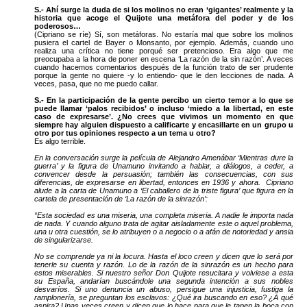
S.- Ahí surge la duda de si los molinos no eran ‘gigantes’ realmente y la
historia que acoge el Quijote una metáfora del poder y de los
poderosos…
(Cipriano se ríe) Sí, son metáforas. No estaría mal que sobre los molinos
pusiera el cartel de Bayer o Monsanto, por ejemplo. Además, cuando uno
realiza una crítica no tiene porqué ser pretencioso. Era algo que me
preocupaba a la hora de poner en escena ‘La razón de la sin razón’. A veces
cuando hacemos comentarios después de la función trato de ser prudente
porque la gente no quiere -y lo entiendo- que le den lecciones de nada. A
veces, pasa, que no me puedo callar.
S.- En la participación de la gente percibo un cierto temor a lo que se
puede llamar ‘palos recibidos’ o incluso ‘miedo a la libertad, en este
caso de expresarse’. ¿No crees que vivimos un momento en que
siempre hay alguien dispuesto a calificarte y encasillarte en un grupo u
otro por tus opiniones respecto a un tema u otro?
Es algo terrible.
En la conversación surge la película de Alejandro Amenábar ‘Mientras dure la
guerra’ y la figura de Unamuno invitando a hablar, a diálogos, a ceder, a
convencer desde la persuasión; también las consecuencias, con sus
diferencias, de expresarse en libertad, entonces en 1936 y ahora. Cipriano
alude a la carta de Unamuno a ‘El caballero de la triste figura’ que figura en la
cartela de presentación de ‘La razón de la sinrazón’:
“Esta sociedad es una miseria, una completa miseria. A nadie le importa nada
de nada. Y cuando alguno trata de agitar aisladamente este o aquel problema,
una u otra cuestión, se lo atribuyen o a negocio o a afán de notoriedad y ansia
de singularizarse.
No se comprende ya ni la locura. Hasta el loco creen y dicen que lo será por
tenerle su cuenta y razón. Lo de la razón de la sinrazón es un hecho para
estos miserables. Si nuestro señor Don Quijote resucitara y volviese a esta
su España, andarían buscándole una segunda intención a sus nobles
desvaríos. Si uno denuncia un abuso, persigue una injusticia, fustiga la
ramplonería, se preguntan los esclavos: ¿Qué ira buscando en eso? ¿A qué
aspira? Unas veces creen y dicen que lo hace para que le tapen la boca con