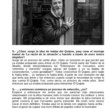
S.- ¿Cómo surge la idea de hablar del Quijote, para crear el montaje
teatral de ‘La razón de la sinrazón’ y hacerlo a través de unos textos
elegidos?
Surge de un proceso de veinte años. Hubo un momento en que percibí que
ya estaba preparado para entrar en El Quijote. Formé parte del Teatro de la
Abadía, donde interpretábamos los ‘Entremeses’ de Cervantes; entre
‘entremés y entremés’ surgían piezas del Quijote y yo no dejaba de
sorprenderme, “¿esta genialidad?”. Todos conocemos El Quijote, pero nadie
lo había leído… yo tampoco lo había leído. A partir de ese momento me dije
que tenía que leerlo y fue entonces cuando surgió la necesidad de contar lo
que cuenta El Quijote. Fue, como decía, un proceso de veinte años. Sentí
entonces que ya estaba preparado para interpretar El Quijote.
S.- … y entonces comienza un proceso de selección, ¿no?
Empecé a entresacar los textos que me parecían más interesantes
relacionados con la ética humana; todo el mundo conoce ‘los molinos’ y otros
pasajes. Me preguntaba si de esos textos que abordan la ética humana la
gente conocía lo que Cervantes quería transmitir. Me costó ocho meses
sacar el texto definitivo. Estaba aquí en la tienda con páginas hasta arriba -
hace el gesto de sujetar una torre infinita de papeles sobre el mostrador.