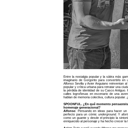
Entre la nostalgia popular y la sátira más gam
imaginario de Gorgorito para convertirlo en
Alfonso Sevilla y Axier Anguiano reinventan al
popular y crítica urbana para retratar una ciuda
la pérdida de identidad de su Casco Antiguo.
calles logroñesas en escenario de una aven
hablan de memoria colectiva, cultura popular.
SPOONFUL. ¿En qué momento pensasteis qu
homenaje generacional?
Alfonso
: Pensando en ideas para hacer un 
perfecto para un cómic
underground
. Y afor
como un guante y desde el principio la sinton
enriquecido al personaje y ha hecho crecer la 