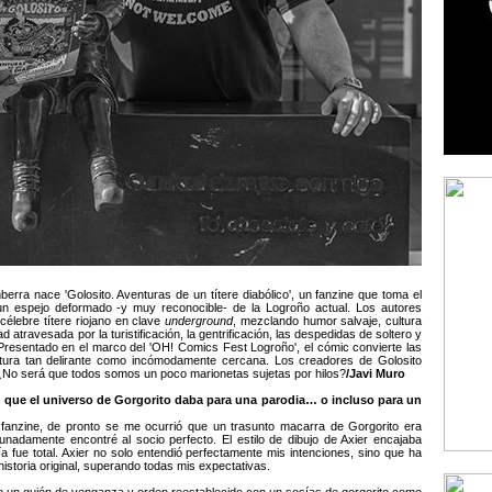
berra nace 'Golosito. Aventuras de un títere diabólico', un fanzine que toma el
 un espejo deformado -y muy reconocible- de la Logroño actual. Los autores
 célebre títere riojano en clave
underground
, mezclando humor salvaje, cultura
d atravesada por la turistificación, la gentrificación, las despedidas de soltero y
 Presentado en el marco del 'OH! Comics Fest Logroño', el cómic convierte las
tura tan delirante como incómodamente cercana. Los creadores de Golosito
 ¿No será que todos somos un poco marionetas sujetas por hilos?
/Javi Muro
e el universo de Gorgorito daba para una parodia… o incluso para un
fanzine, de pronto se me ocurrió que un trasunto macarra de Gorgorito era
tunadamente encontré al socio perfecto. El estilo de dibujo de Axier encajaba
ía fue total. Axier no solo entendió perfectamente mis intenciones, sino que ha
historia original, superando todas mis expectativas.