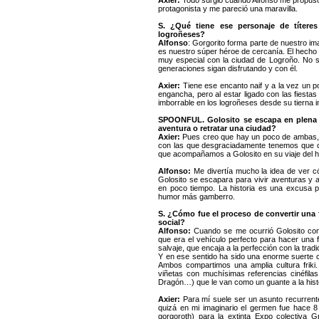
Axier:
Todo surgió cuando Alfonso me propuso
protagonista y me pareció una maravilla.
S. ¿Qué tiene ese personaje de títere
logroñeses?
Alfonso
: Gorgorito forma parte de nuestro im
es nuestro súper héroe de cercanía. El hecho d
muy especial con la ciudad de Logroño. No so
generaciones sigan disfrutando y con él.
Axier:
Tiene ese encanto naif y a la vez un p
engancha, pero al estar ligado con las fiesta
imborrable en los logroñeses desde su tierna i
SPOONFUL. Golosito se escapa en plena 
aventura o retratar una ciudad?
Axier:
Pues creo que hay un poco de ambas, h
con las que desgraciadamente tenemos que con
que acompañamos a Golosito en su viaje del hé
Alfonso:
Me divertía mucho la idea de ver có
Golosito se escapara para vivir aventuras y
en poco tiempo. La historia es una excusa p
humor más gamberro.
S. ¿Cómo fue el proceso de convertir una f
social?
Alfonso:
Cuando se me ocurrió Golosito como
que era el vehículo perfecto para hacer una fu
salvaje, que encaja a la perfección con la tradi
Y en ese sentido ha sido una enorme suerte con
Ambos compartimos una amplia cultura friki. 
viñetas con muchísimas referencias cinéfil
Dragón…) que le van como un guante a la histo
Axier:
Para mí suele ser un asunto recurrente 
quizá en mi imaginario el germen fue hace 8
gorgoroth) para la extinta Expo colectiva 