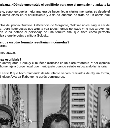
 urbana. ¿Dónde encontráis el equilibrio para que el mensaje no aplaste la
sto; supongo que la mejor manera de hacer llegar ciertos mensajes es desde el
er como dices en el aburrimiento y a fin de cuentas se trata de un cómic que
ctos del propio Golosito. A diferencia de Gorgorito, Golosito no es ningún ser de
ha…pero hace cosas que alguna vez todos hemos pensado y no nos atrevemos
ién le ha dotado al personaje de una ternura final que sirve como perfecto
sa y que le cojas cariño a Golosito.
as que en otro formato resultarían incómodas?
 arma.
mos atacar.
as escribíais?
ue comiqueros. Chucky el muñeco diabólico es un claro referente. Y por ejemplo
omenaje a Jorge Ilegal que murió justo cuando estaba esbozando la historia.
e serie B que llevo mamando desde infante se ven reflejados de alguna forma,
o o incluso Álvarez Rabo como gurús comiqueros.