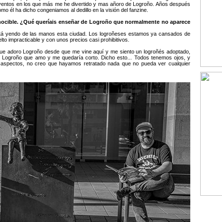
eventos en los que más me he divertido y mas añoro de Logroño. Años después
omo él ha dicho congeniamos al dedillo en la visión del fanzine.
nocible. ¿Qué queríais enseñar de Logroño que normalmente no aparece
?
á yendo de las manos esta ciudad. Los logroñeses estamos ya cansados de
to impracticable y con unos precios casi prohibitivos.
ue adoro Logroño desde que me vine aquí y me siento un logroñés adoptado,
e Logroño que amo y me quedaría corto. Dicho esto... Todos tenemos ojos, y
 aspectos, no creo que hayamos retratado nada que no pueda ver cualquier