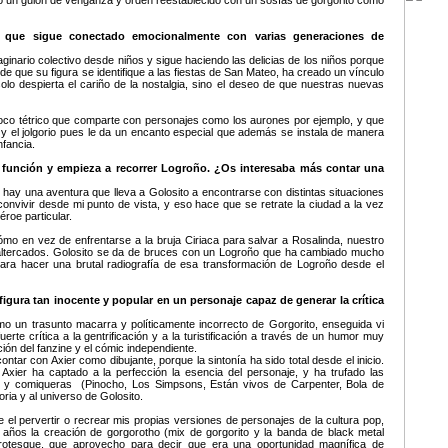
 un guión de venganza y orden reestablecido con un sosías de gorgorito como
s que sigue conectado emocionalmente con varias generaciones de
aginario colectivo desde niños y sigue haciendo las delicias de los niños porque
e que su figura se identifique a las fiestas de San Mateo, ha creado un vínculo
lo despierta el cariño de la nostalgia, sino el deseo de que nuestras nuevas
oco tétrico que comparte con personajes como los aurones por ejemplo, y que
s y el jolgorio pues le da un encanto especial que además se instala de manera
nfancia.
función y empieza a recorrer Logroño. ¿Os interesaba más contar una
ay una aventura que lleva a Golosito a encontrarse con distintas situaciones
vivir desde mi punto de vista, y eso hace que se retrate la ciudad a la vez
roe particular.
mo en vez de enfrentarse a la bruja Ciriaca para salvar a Rosalinda, nuestro
 altercados. Golosito se da de bruces con un Logroño que ha cambiado mucho
ara hacer una brutal radiografía de esa transformación de Logroño desde el
igura tan inocente y popular en un personaje capaz de generar la crítica
 un trasunto macarra y políticamente incorrecto de Gorgorito, enseguida vi
erte crítica a la gentrificación y a la turistificación a través de un humor muy
ción del fanzine y el cómic independiente.
tar con Axier como dibujante, porque la sintonía ha sido total desde el inicio.
Axier ha captado a la perfección la esencia del personaje, y ha trufado las
as y comiqueras (Pinocho, Los Simpsons, Están vivos de Carpenter, Bola de
ria y al universo de Golosito.
el pervertir o recrear mis propias versiones de personajes de la cultura pop,
 años la creación de gorgorotho (mix de gorgorito y la banda de black metal
Grotesque, que aprovecho para decir que era una oportunidad magnífica de