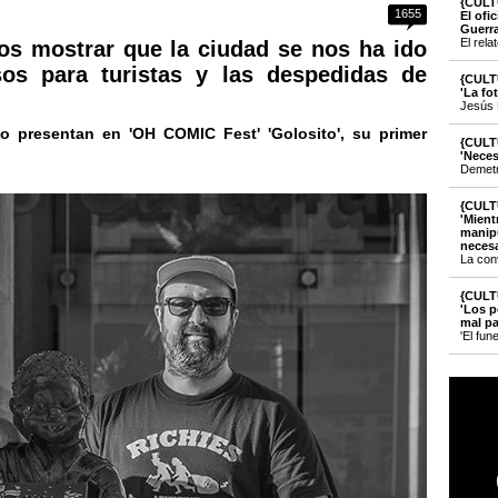
{CULT
1655
El ofi
Guerr
El rela
os mostrar que la ciudad se nos ha ido
os para turistas y las despedidas de
{CULT
'La fo
Jesús 
no presentan en 'OH COMIC Fest' 'Golosito', su primer
{CULT
'Neces
Demetri
{CULT
'Mient
manipu
necesa
La con
{CULT
'Los p
mal pa
'El fun