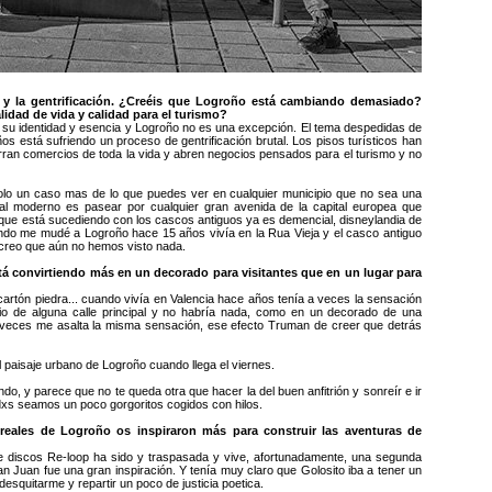
ión y la gentrificación. ¿Creéis que Logroño está cambiando demasiado?
lidad de vida y calidad para el turismo?
su identidad y esencia y Logroño no es una excepción. El tema despedidas de
ños está sufriendo un proceso de gentrificación brutal. Los pisos turísticos han
rran comercios de toda la vida y abren negocios pensados para el turismo y no
lo un caso mas de lo que puedes ver en cualquier municipio que no sea una
tal moderno es pasear por cualquier gran avenida de la capital europea que
 que está sucediendo con los cascos antiguos ya es demencial, disneylandia de
ndo me mudé a Logroño hace 15 años vivía en la Rua Vieja y el casco antiguo
 creo que aún no hemos visto nada.
stá convirtiendo más en un decorado para visitantes que en un lugar para
rtón piedra... cuando vivía en Valencia hace años tenía a veces la sensación
io de alguna calle principal y no habría nada, como en un decorado de una
 veces me asalta la misma sensación, ese efecto Truman de creer que detrás
aisaje urbano de Logroño cuando llega el viernes.
o, y parece que no te queda otra que hacer la del buen anfitrión y sonreír e ir
dxs seamos un poco gorgoritos cogidos con hilos.
 reales de Logroño os inspiraron más para construir las aventuras de
e discos Re-loop ha sido y traspasada y vive, afortunadamente, una segunda
e San Juan fue una gran inspiración. Y tenía muy claro que Golosito iba a tener un
esquitarme y repartir un poco de justicia poetica.