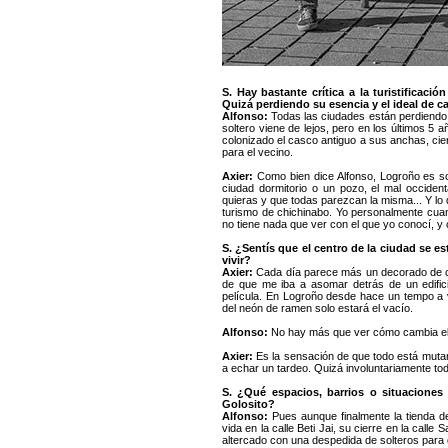
S. Hay bastante crítica a la turistificac
Quizá perdiendo su esencia y el ideal de ca
Alfonso:
Todas las ciudades están perdiendo 
soltero viene de lejos, pero en los últimos 5 a
colonizado el casco antiguo a sus anchas, cie
para el vecino.
Axier:
Como bien dice Alfonso, Logroño es so
ciudad dormitorio o un pozo, el mal occiden
quieras y que todas parezcan la misma... Y lo
turismo de chichinabo. Yo personalmente cua
no tiene nada que ver con el que yo conocí, y
S. ¿Sentís que el centro de la ciudad se e
vivir?
Axier:
Cada día parece más un decorado de ca
de que me iba a asomar detrás de un edific
película. En Logroño desde hace un tempo a
del neón de ramen solo estará el vacío.
Alfonso:
No hay más que ver cómo cambia el p
Axier:
Es la sensación de que todo está mutand
a echar un tardeo. Quizá involuntariamente to
S. ¿Qué espacios, barrios o situaciones
Golosito?
Alfonso:
Pues aunque finalmente la tienda d
vida en la calle Beti Jai, su cierre en la call
altercado con una despedida de solteros para d