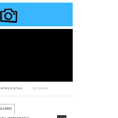
ENTREVISTAS
OPINIÓN
S LEIDO
47535