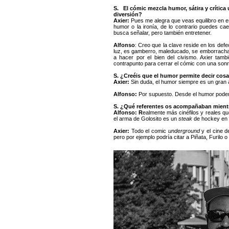
S. El cómic mezcla humor, sátira y crítica
diversión?
Axier:
Pues me alegra que veas equilibro en e
humor o la ironía, de lo contrario puedes ca
busca señalar, pero también entretener.
Alfonso
: Creo que la clave reside en los defe
luz, es gamberro, maleducado, se emborrac
a hacer por el bien del civismo. Axier tamb
contrapunto para cerrar el cómic con una sonri
S. ¿Creéis que el humor permite decir cos
Axier:
Sin duda, el humor siempre es un gran
Alfonso:
Por supuesto. Desde el humor pode
S. ¿Qué referentes os acompañaban mientr
Alfonso: R
ealmente más cinéfilos y reales q
el arma de Golosito es un
steak
de hockey en h
Axier:
Todo el comic
underground
y el cine d
pero por ejemplo podría citar a Piñata, Furil