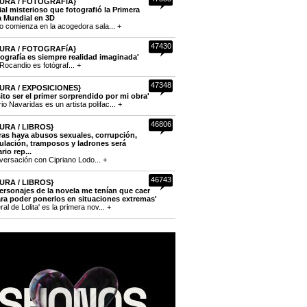
URA / FOTOGRAFíA}
cial misterioso que fotografió la Primera
a Mundial en 3D
to comienza en la acogedora sala... +
47430
URA / FOTOGRAFíA}
tografía es siempre realidad imaginada'
Rocandio es fotógraf... +
47348
URA / EXPOSICIONES}
ito ser el primer sorprendido por mi obra'
o Navaridas es un artista polifac... +
46806
URA / LIBROS}
ras haya abusos sexuales, corrupción,
lación, tramposos y ladrones será
rio rep...
versación con Cipriano Lodo... +
46743
URA / LIBROS}
ersonajes de la novela me tenían que caer
ra poder ponerlos en situaciones extremas'
eral de Lolita' es la primera nov... +