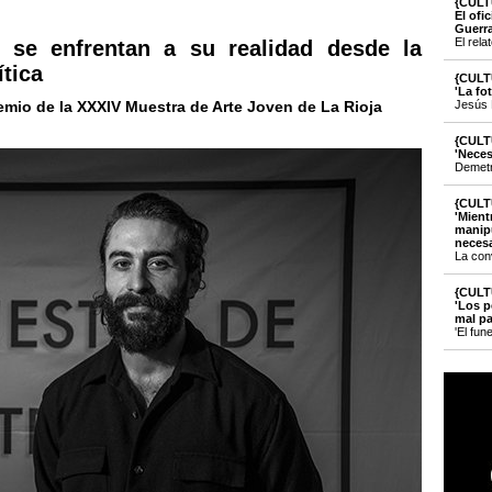
{CULT
6513
El ofi
Guerr
El rela
s se enfrentan a su realidad desde la
ítica
{CULT
'La fo
remio de la XXXIV Muestra de Arte Joven de La Rioja
Jesús 
{CULT
'Neces
Demetri
{CULT
'Mient
manipu
necesa
La con
{CULT
'Los p
mal pa
'El fun