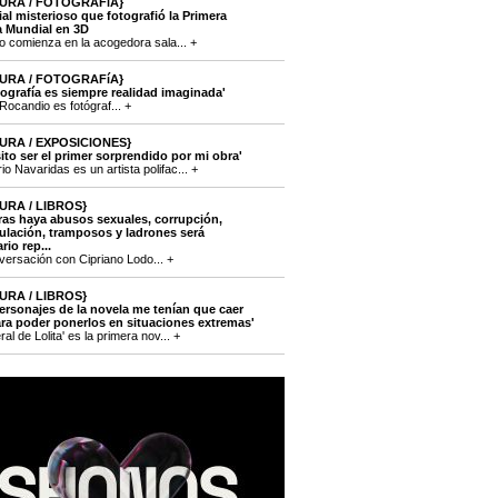
URA / FOTOGRAFíA}
cial misterioso que fotografió la Primera
a Mundial en 3D
to comienza en la acogedora sala... +
47427
URA / FOTOGRAFíA}
tografía es siempre realidad imaginada'
Rocandio es fotógraf... +
47346
URA / EXPOSICIONES}
ito ser el primer sorprendido por mi obra'
o Navaridas es un artista polifac... +
46804
URA / LIBROS}
ras haya abusos sexuales, corrupción,
lación, tramposos y ladrones será
rio rep...
versación con Cipriano Lodo... +
46741
URA / LIBROS}
ersonajes de la novela me tenían que caer
ra poder ponerlos en situaciones extremas'
eral de Lolita' es la primera nov... +