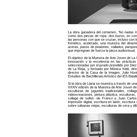
La obra ganadora del certamen, 'No nadas me
como dos piezas de ropa -dos buzos, en concre
las personas con que se cruzan, incluso con l
frenético, acelerado; una muestra del dinam
aceras, pasos de peatones, vallados, parques,
que impregnan de fuerza la pieza audiovisual.
El objetivo de la Muestra de Arte Joven de La
innovación y la excelencia en las práctica
seleccionadas por el jurado presidido por Diez
de La Rioja, y formado por Mónica Yoldi, dir
director de la Casa de la Imagen, Julio Hont
Estudios de Bachillerato Artístico del IES Batall
Si la obra de Llaria se muestra a través de una
XXXIV edición de la Muestra de Arte Joven de La
esculturas de juguetes tradicionales, collag
videocreaciones, pintura plástica, esculturas
collage de sellos -de Franco a Juan Carlos 
impresión digital, escritura en latón, escrit
sobre sábanas viejas, esculturas de cera y dibu