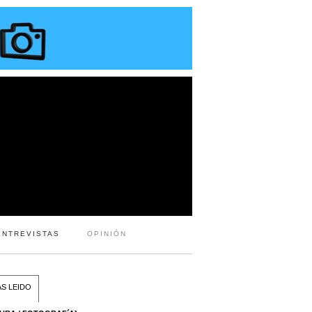
ENTREVISTAS
OPINIÓN
S LEIDO
47532