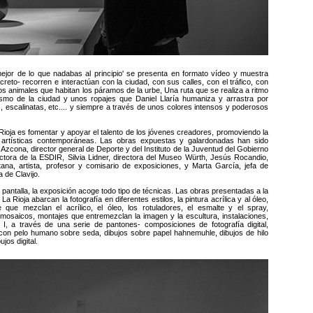
jor de lo que nadabas al principio' se presenta en formato vídeo y muestra
to- recorren e interactúan con la ciudad, con sus calles, con el tráfico, con
os animales que habitan los páramos de la urbe, Una ruta que se realiza a ritmo
ismo de la ciudad y unos ropajes que Daniel Llaría humaniza y arrastra por
 escalinatas, etc.... y siempre a través de unos colores intensos y poderosos
 Rioja es fomentar y apoyar el talento de los jóvenes creadores, promoviendo la
s artísticas contemporáneas. Las obras expuestas y galardonadas han sido
 Azcona, director general de Deporte y del Instituto de la Juventud del Gobierno
ectora de la ESDIR, Silvia Lidner, directora del Museo Würth, Jesús Rocandio,
ana, artista, profesor y comisario de exposiciones, y Marta García, jefa de
a de Clavijo.
 pantalla, la exposición acoge todo tipo de técnicas. Las obras presentadas a la
 Rioja abarcan la fotografía en diferentes estilos, la pintura acrílica y al óleo,
e que mezclan el acrílico, el óleo, los rotuladores, el esmalte y el spray,
, mosaicos, montajes que entremezclan la imagen y la escultura, instalaciones,
I, a través de una serie de pantones- composiciones de fotografía digital,
ura con pelo humano sobre seda, dibujos sobre papel hahnemuhle, dibujos de hilo
jos digital.