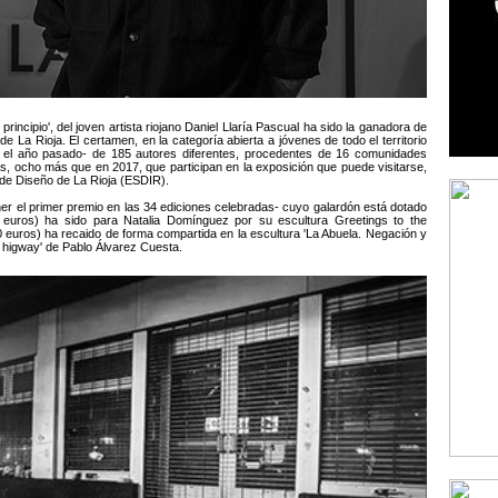
incipio', del joven artista riojano Daniel Llaría Pascual ha sido la ganadora de
e La Rioja. El certamen, en la categoría abierta a jóvenes de todo el territorio
 el año pasado- de 185 autores diferentes, procedentes de 16 comunidades
s, ocho más que en 2017, que participan en la exposición que puede visitarse,
 de Diseño de La Rioja (ESDIR).
ener el primer premio en las 34 ediciones celebradas- cuyo galardón está dotado
 euros) ha sido para Natalia Domínguez por su escultura Greetings to the
0 euros) ha recaido de forma compartida en la escultura 'La Abuela. Negación y
nt higway' de Pablo Álvarez Cuesta.