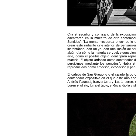
Cita el escultor y comisario de la exposici
adentrarse en la muestra de arte contempo
Sentidos’. “La mente -recuerda o lee- es lo
crear este radiante cine interior de pensamie
instantáneo, con un yo, con una ilusión de br
algún día cómo la materia se vuelve consciente
arte, como el posible objeto ideal “para repr
materia. El objeto artístico como contenedor 
percibimos mediante los sentidos”. Habla e
reproducidos como emoción, evocación y pen
El calado de San Gregorio o el calado largo
contenedor expositivo en el que este año son
Andrés Pascual, Iranzu Urra y Lucía Loren. 
Loren el olfato; Urra el tacto; y Rocandio la vist