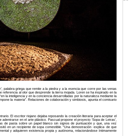
r’, palabra griega que remite a la piedra y a la esencia que corre por las venas
e referencia al olor que desprende la tierra mojada. Loren se ha inspirado en la
n la inteligencia y en la conciencia desarrolladas por la naturaleza mediante la
mpone la materia”. Relaciones de colaboración y simbiosis, apunta el comisario
rio. El escritor riojano dejaba reposando la creación literaria para aceptar el
de adentrarse en el arte plástico. Pascual propone el proyecto ‘Sopa de Letras’,
ras de pasta sobre un papel blanco sin signos de puntuación y que, una vez
epositó en un recipiente de sopa comestible. “Una demostración -explica- de que
umental y adquieren existencia propia y autónoma, relacionándose íntimamente