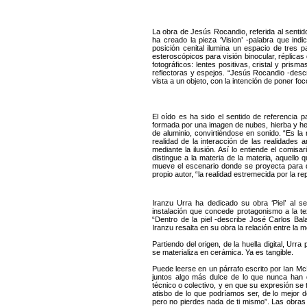
La obra de Jesús Rocandio, referida al sentido
ha creado la pieza ‘Vision’ -palabra que in
posición cenital ilumina un espacio de tres 
esteroscópicos para visión binocular, réplica
fotográficos: lentes positivas, cristal y prism
reflectoras y espejos. “Jesús Rocandio -describ
vista a un objeto, con la intención de poner foco
El oído es ha sido el sentido de referencia 
formada por una imagen de nubes, hierba y hel
de aluminio, convirtiéndose en sonido. “Es la 
realidad de la interacción de las realidades 
mediante la ilusión. Así lo entiende el comisa
distingue a la materia de la materia, aquello
mueve el escenario donde se proyecta para q
propio autor, “la realidad estremecida por la r
Iranzu Urra ha dedicado su obra ‘Piel’ al se
instalación que concede protagonismo a la te
“Dentro de la piel -describe José Carlos Ba
Iranzu resalta en su obra la relación entre la m
Partiendo del origen, de la huella digital, Urr
se materializa en cerámica. Ya es tangible.
Puede leerse en un párrafo escrito por Ian 
juntos algo más dulce de lo que nunca han 
técnico o colectivo, y en que su expresión se
atisbo de lo que podríamos ser, de lo mejor 
pero no pierdes nada de ti mismo”. Las obra