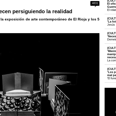
{CULT
4831
El ofi
Guerr
El rela
ecen persiguiendo la realidad
{CULT
la exposición de arte contemporáneo de El Rioja y los 5
'La fo
Jesús 
{CULT
'Neces
Demetri
{CULT
'Mient
manipu
necesa
La con
{CULT
'Los p
mal pa
'El fun