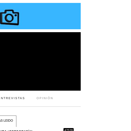
ENTREVISTAS
OPINIÓN
S LEIDO
47535