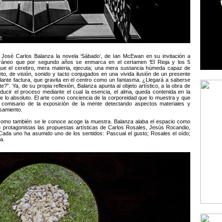
ón José Carlos Balanza la novela ‘Sábado’, de Ian McEwan en su invitación a
ráneo que por segundo años se enmarca en el certamen ‘El Rioja y los 5
 que el cerebro, mera materia, ejecuta; una mera sustancia húmeda capaz de
nto, de visión, sonido y tacto conjugados en una vivida ilusión de un presente
illante factura, que gravita en el centro como un fantasma. ¿Llegará a saberse
?”. Ya, de su propia reflexión, Balanza apunta al objeto artístico, a la obra de
oducir el proceso mediante el cual la esencia, el alma, queda contenida en la
de lo absoluto. El arte como conciencia de la corporeidad que lo muestra y que
l comisario de la exposición de la mente detectando aspectos materiales y
samiento.
 como también se le conoce acoge la muestra. Balanza alaba el espacio como
 protagonistas las propuestas artísticas de Carlos Rosales, Jesús Rocandio,
Cada uno ha asumido uno de los sentidos: Pascual el gusto; Rosales el oído;
a.