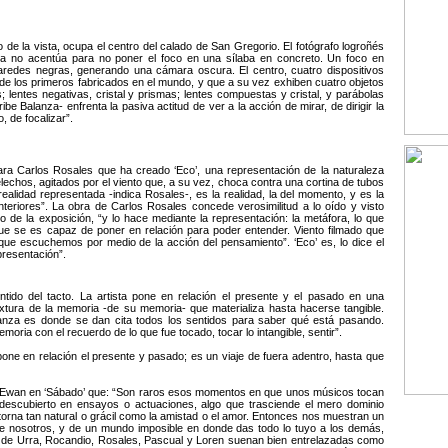
 de la vista, ocupa el centro del calado de San Gregorio. El fotógrafo logroñés
dica no acentúa para no poner el foco en una sílaba en concreto. Un foco en
paredes negras, generando una cámara oscura. El centro, cuatro dispositivos
s de los primeros fabricados en el mundo, y que a su vez exhiben cuatro objetos
as; lentes negativas, cristal y prismas; lentes compuestas y cristal, y parábolas
e Balanza- enfrenta la pasiva actitud de ver a la acción de mirar, de dirigir la
, de focalizar”.
para Carlos Rosales que ha creado ‘Eco’, una representación de la naturaleza
echos, agitados por el viento que, a su vez, choca contra una cortina de tubos
realidad representada -indica Rosales-, es la realidad, la del momento, y es la
anteriores”. La obra de Carlos Rosales concede verosimilitud a lo oído y visto
rio de la exposición, “y lo hace mediante la representación: la metáfora, lo que
 que se es capaz de poner en relación para poder entender. Viento filmado que
ue escuchemos por medio de la acción del pensamiento”. ‘Eco’ es, lo dice el
epresentación”.
ntido del tacto. La artista pone en relación el presente y el pasado en una
xtura de la memoria -de su memoria- que materializa hasta hacerse tangible.
lanza es donde se dan cita todos los sentidos para saber qué está pasando.
emoria con el recuerdo de lo que fue tocado, tocar lo intangible, sentir”.
a pone en relación el presente y pasado; es un viaje de fuera adentro, hasta que
McEwan en ‘Sábado’ que: “Son raros esos momentos en que unos músicos tocan
descubierto en ensayos o actuaciones, algo que trasciende el mero dominio
 torna tan natural o grácil como la amistad o el amor. Entonces nos muestran un
de nosotros, y de un mundo imposible en donde das todo lo tuyo a los demás,
s de Urra, Rocandio, Rosales, Pascual y Loren suenan bien entrelazadas como