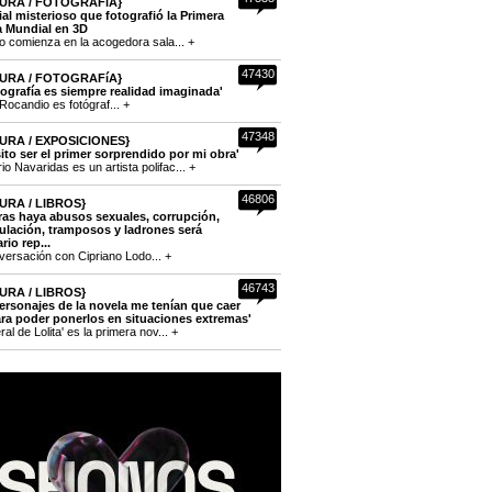
URA / FOTOGRAFíA}
cial misterioso que fotografió la Primera
a Mundial en 3D
to comienza en la acogedora sala... +
47430
URA / FOTOGRAFíA}
tografía es siempre realidad imaginada'
Rocandio es fotógraf... +
47348
URA / EXPOSICIONES}
ito ser el primer sorprendido por mi obra'
o Navaridas es un artista polifac... +
46806
URA / LIBROS}
ras haya abusos sexuales, corrupción,
lación, tramposos y ladrones será
rio rep...
versación con Cipriano Lodo... +
46743
URA / LIBROS}
ersonajes de la novela me tenían que caer
ra poder ponerlos en situaciones extremas'
eral de Lolita' es la primera nov... +