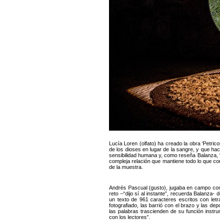
Lucía Loren (olfato) ha creado la obra ‘Petrico
de los dioses en lugar de la sangre, y que hac
sensibilidad humana y, como reseña Balanza, “e
compleja relación que mantiene todo lo que co
de la muestra.
Andrés Pascual (gusto), jugaba en campo contra
reto –“dijo sí al instante”, recuerda Balanza- 
un texto de 961 caracteres escritos con let
fotografiado, las barrió con el brazo y las d
las palabras trascienden de su función instr
con los lectores”.