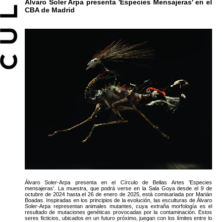
Alvaro Soler Arpa presenta 'Especies Mensajeras' en el
CBA de Madrid
Álvaro Soler-Arpa presenta en el Círculo de Bellas Artes 'Especies
mensajeras'. La muestra, que podrá verse en la Sala Goya desde el 9 de
octubre de 2024 hasta el 26 de enero de 2025, está comisariada por Marián
Boadas. Inspiradas en los principios de la evolución, las esculturas de Álvaro
Soler-Arpa representan animales mutantes, cuya extraña morfología es el
resultado de mutaciones genéticas provocadas por la contaminación. Estos
seres ficticios, ubicados en un futuro próximo, juegan con los límites entre lo