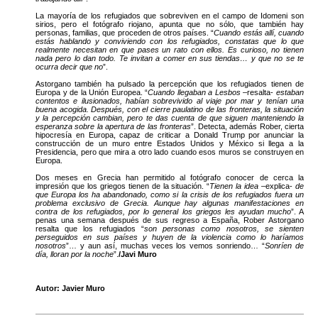
La mayoría de los refugiados que sobreviven en el campo de Idomeni son
sirios, pero el fotógrafo riojano, apunta que no sólo, que también hay
personas, familias, que proceden de otros países. “
Cuando estás allí, cuando
estás hablando y conviviendo con los refugiados, constatas que lo que
realmente necesitan en que pases un rato con ellos. Es curioso, no tienen
nada pero lo dan todo. Te invitan a comer en sus tiendas… y que no se te
ocurra decir que no
”.
Astorgano también ha pulsado la percepción que los refugiados tienen de
Europa y de la Unión Europea. “
Cuando llegaban a Lesbos
–resalta-
estaban
contentos e ilusionados, habían sobrevivido al viaje por mar y tenían una
buena acogida. Después, con el cierre paulatino de las fronteras, la situación
y la percepción cambian, pero te das cuenta de que siguen manteniendo la
esperanza sobre la apertura de las fronteras
”. Detecta, además Rober, cierta
hipocresía en Europa, capaz de criticar a Donald Trump por anunciar la
construcción de un muro entre Estados Unidos y México si llega a la
Presidencia, pero que mira a otro lado cuando esos muros se construyen en
Europa.
Dos meses en Grecia han permitido al fotógrafo conocer de cerca la
impresión que los griegos tienen de la situación. “
Tienen la idea
–explica-
de
que Europa los ha abandonado, como si la crisis de los refugiados fuera un
problema exclusivo de Grecia. Aunque hay algunas manifestaciones en
contra de los refugiados, por lo general los griegos les ayudan mucho
”. A
penas una semana después de sus regreso a España, Rober Astorgano
resalta que los refugiados “
son personas como nosotros, se sienten
perseguidos en sus países y huyen de la violencia como lo haríamos
nosotros
”… y aun así, muchas veces los vemos sonriendo… “
Sonríen de
día, lloran por la noche
”.
/Javi Muro
Autor: Javier Muro