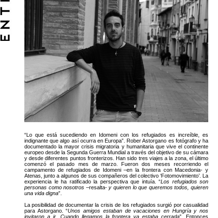
“Lo que está sucediendo en Idomeni con los refugiados es increíble, es
indignante que algo así ocurra en Europa”. Rober Astorgano es fotógrafo y ha
documentado la mayor crisis migratoria y humanitaria que vive el continente
europeo desde la Segunda Guerra Mundial a través del objetivo de su cámara
y desde diferentes puntos fronterizos. Han sido tres viajes a la zona, el último
comenzó el pasado mes de marzo. Fueron dos meses recorriendo el
campamento de refugiados de Idomeni –en la frontera con Macedonia- y
Atenas, junto a algunos de sus compañeros del colectivo ‘Fotomovimiento’. La
experiencia le ha ratificado la perspectiva que intuía. “
Los refugiados son
personas como nosotros
–resalta-
y quieren lo que queremos todos, quieren
una vida digna
”.
La posibilidad de documentar la crisis de los refugiados surgió por casualidad
para Astorgano. “
Unos amigos estaban de vacaciones en Hungría y nos
invitaron a ir. Cuando llegamos la frontera ya estaba cerrada
”. Entonces