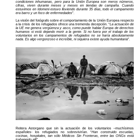
condiciones inhumanas, pero para la Unión Europea son meros números,
cifras, viven durante meses y meses en tiendas de campaña. Cuando
estuvimos en Idomeni estuvo lloviendo durante 35 días, todo el campamento
era barro y un foco de enfermedades
”.
La visión del fotógrafo sobre el comportamiento de la Unión Europea respecto
a la crisis de los refugiados ofrece una tremenda decepción. “
La actuación de
la UE me genera vergüenza y asco, como puede hablar Europa de derechos
humanos si está dejando morir a la gente. Si no fuera por el trabajo de los
voluntarios en los campamentos de refugiados no se haría absolutamente
nada. Es algo vergonzoso e increíble, ni siquiera existe ayuda humanitaria
”.
Reitera Astorgano que sin la actuación de los voluntarios –muchísimos
españoles- los refugiados no sobrevivirían. “
Han construido escuelas,
cocinas, hospitales, tan sólo Médicos Sin Fronteras, entre las ONGs está
trabajando allí
”.