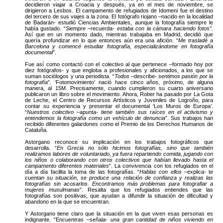
decidieron viajar a Croacia y después, ya en el mes de noviembre, se
dirigieron a Lesbos. El campamento de refugiados de Idomeni fue el destino
del tercero de sus viajes a la zona. El fotógrafo riojano –nacido en la localidad
de Badarán- estudió Ciencias Ambientales, aunque la fotografía siempre le
había gustado. “
Siempre
–recuerda-
estaba con la cámara haciendo fotos”
.
Así que en un momento dado, mientras trabajaba en Madrid, decidió que
quería profundizar en lo que entonces aún era una afición. “
Me trasladé a
Barcelona y comencé estudiar fotografía, especializándome en fotografía
documental
”.
Fue así como contactó con el colectivo al que pertenece –formado hoy por
diez fotógrafos- y que engloba a profesionales y aficionados, a los que se
suman sociólogos y una periodista. “
Todos
–describe-
sentimos pasión por la
fotografía
”. ‘Fotomovimiento’ nació hace cinco años, próximo, de alguna
manera, al 15M. Precisamente, cuando cumplieron su cuarto aniversario
publicaron un libro sobre el movimiento. Ahora, Rober ha pasado por La Gota
de Leche, el Centro de Recursos Artísticos y Juveniles de Logroño, para
contar su experiencia y presentar el documental ‘Los Muros de Europa’.
“
Nuestros colectivo
–apunta-
tiene también sus raíces en el activismo y
entendemos la fotografía como un vehículo de denuncia
”. Sus trabajos han
recibido diferentes galardones como el Premio de los Derechos Humanos de
Cataluña.
Astorgano reconoce su implicación en los trabajos fotográficos que
desarrolla. “
En Grecia no sólo hicimos fotografías, sino que también
realizamos labores de voluntariado, ya fuera repartiendo comida, jugando con
los niños o colaborando con otros colectivos que habían llevado hasta el
campamento diferentes materiales
”. La convivencia con los refugiados en el
día a día facilita la toma de las fotografías. “
Hablas con ellos
–explica- t
e
cuentan su situación, se produce una relación de confianza y realizas las
fotografías sin acosarlos. Encontramos más problemas para fotografiar a
mujeres musulmanas
”. Resalta que los refugiados entiendes que las
fotografías son positivas, que ayudan a difundir la situación de dificultad y
abandono en la que se encuentran.
Y Astorgano tiene claro que la situación en la que viven esas personas es
indignante. “E
ncuentras
–señala-
una gran cantidad de niños viviendo en