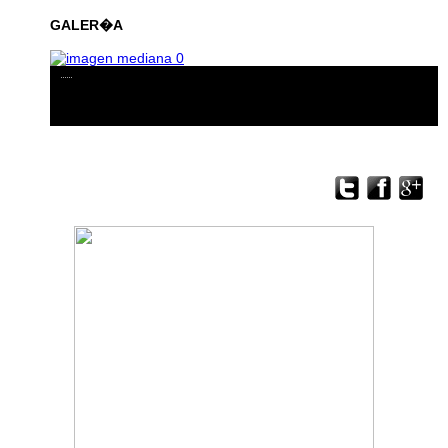
GALER�A