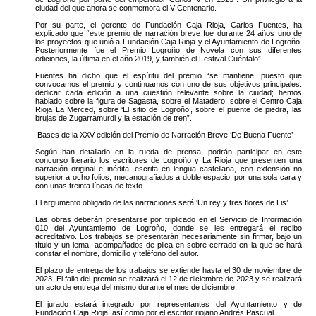
ciudad del que ahora se conmemora el V Centenario.
Por su parte, el gerente de Fundación Caja Rioja, Carlos Fuentes, ha
explicado que “este premio de narración breve fue durante 24 años uno de
los proyectos que unió a Fundación Caja Rioja y el Ayuntamiento de Logroño.
Posteriormente fue el Premio Logroño de Novela con sus diferentes
ediciones, la última en el año 2019, y también el Festival Cuéntalo”.
Fuentes ha dicho que el espíritu del premio “se mantiene, puesto que
convocamos el premio y continuamos con uno de sus objetivos principales:
dedicar cada edición a una cuestión relevante sobre la ciudad; hemos
hablado sobre la figura de Sagasta, sobre el Matadero, sobre el Centro Caja
Rioja La Merced, sobre ‘El sitio de Logroño’, sobre el puente de piedra, las
brujas de Zugarramurdi y la estación de tren”.
Bases de la XXV edición del Premio de Narración Breve ‘De Buena Fuente’
Según han detallado en la rueda de prensa, podrán participar en este
concurso literario los escritores de Logroño y La Rioja que presenten una
narración original e inédita, escrita en lengua castellana, con extensión no
superior a ocho folios, mecanografiados a doble espacio, por una sola cara y
con unas treinta líneas de texto.
El argumento obligado de las narraciones será ‘Un rey y tres flores de Lis’.
Las obras deberán presentarse por triplicado en el Servicio de Información
010 del Ayuntamiento de Logroño, donde se les entregará el recibo
acreditativo. Los trabajos se presentarán necesariamente sin firmar, bajo un
título y un lema, acompañados de plica en sobre cerrado en la que se hará
constar el nombre, domicilio y teléfono del autor.
El plazo de entrega de los trabajos se extiende hasta el 30 de noviembre de
2023. El fallo del premio se realizará el 12 de diciembre de 2023 y se realizará
un acto de entrega del mismo durante el mes de diciembre.
El jurado estará integrado por representantes del Ayuntamiento y de
Fundación Caja Rioja, así como por el escritor riojano Andrés Pascual.