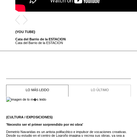
{YOU TUBE}
{YO
Cata del Barrio de la ESTACION
Cat
Cata del Barrio de la ESTACION
Cat
LO MÁS LEIDO
LO ÚLTIMO
47336
{CULTURA / EXPOSICIONES}
'Necesito ser el primer sorprendido por mi obra'
Demetrio Navaridas es un artista polifacético e impulsor de vocaciones creativas.
Desde su estudio en el centro de Logroño imagina y recrea sus obras, ya sea a