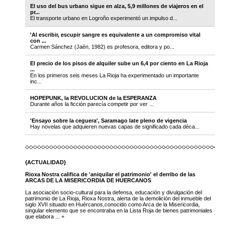
El uso del bus urbano sigue en alza, 5,9 millones de viajeros en el
pr...
El transporte urbano en Logroño experimentó un impulso d...
'Al escribir, escupir sangre es equivalente a un compromiso vital
con ...
Carmen Sánchez (Jaén, 1982) es profesora, editora y po...
El precio de los pisos de alquiler sube un 6,4 por ciento en La Rioja
...
En los primeros seis meses La Rioja ha experimentado un importante
inc...
HOPEPUNK, la REVOLUCION de la ESPERANZA
Durante años la ficción parecía competir por ver ...
'Ensayo sobre la ceguera', Saramago late pleno de vigencia
Hay novelas que adquieren nuevas capas de significado cada déca...
{ACTUALIDAD}
Rioxa Nostra califica de 'aniquilar el patrimonio' el derribo de las
ARCAS DE LA MISERICORDIA DE HUERCANOS
La asociación socio-cultural para la defensa, educación y divulgación del
patrimonio de La Rioja, Rioxa Nostra, alerta de la demolición del inmueble del
siglo XVII situado en Huércanos,conocido como Arca de la Misericordia,
singular elemento que se encontraba en la Lista Roja de bienes patrimoniales
que elabora ... +