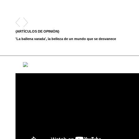
{ARTÍCULOS DE OPINIÓN}
{ARTÍCULOS
e nos
'La ballena varada', la belleza de un mundo que se desvanece
'La ciudad de
imaginativa y