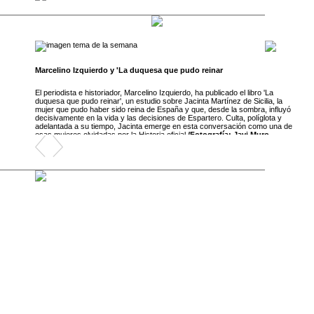
Marcelino Izquierdo y 'La duquesa que pudo reinar
Mar
'La
El periodista e historiador, Marcelino Izquierdo, ha publicado el libro 'La
El p
ia, la
duquesa que pudo reinar', un estudio sobre Jacinta Martínez de Sicilia, la
duqu
 influyó
mujer que pudo haber sido reina de España y que, desde la sombra, influyó
muje
lota y
decisivamente en la vida y las decisiones de Espartero. Culta, políglota y
deci
o una de
adelantada a su tiempo, Jacinta emerge en esta conversación como una de
ade
ro
esas mujeres olvidadas por la Historia oficial.
/Fotografía: Javi Muro
esas