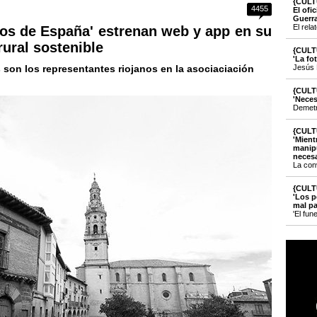
{CULT
4455
El ofi
Guerr
El rela
os de España' estrenan web y app en su
rural sostenible
{CULT
'La fo
s son los representantes riojanos en la asociaciación
Jesús 
{CULT
'Neces
Demetri
{CULT
'Mient
manipu
necesa
La con
{CULT
'Los p
mal pa
'El fun