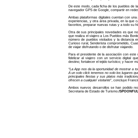
De este modo, cada ficha de los pueblos de la
navegador GPS de Google, compartir en redes 
Ambas plataformas digitales cuentan con una p
experiencias, y otra área privada, en la que 
favoritos, preparar nuevas rutas y a todo su h
Otra de sus principales novedades es que nos d
que realiza el viajero a Los Pueblos más Boni
número de pueblos visitados y la distancia e
Curioso rural, Senderista comprometido, Cua
de viajar disfrutando o de disfrutar viajando.
Para el presidente de la asociación con este 
fidelizar al viajero con un servicio digital
destino; fortalecer el tejido turístico; y hacer 
“La App nos da la oportunidad de mostrar a tod
A un solo click tenemos no solo los lugares q
principales fiestas y sus platos más tradicio
ofrecen a cualquier visitante
”, concluye Franc
Ambos nuevos desarrollos se han podido real
Secretaria de Estado de Turismo.
/SPOONFU