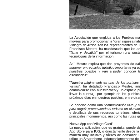
La Asociación que engloba a los Pueblos m
móviles para promocionar la "gran riqueza natu
Viniegra de Arriba son los representantes de 
Francisco Mestre, ha manifestado que las a
"
firme y decidida
" por el turismo rural sos
tecnologías de la información.
Así, Mestre explica que dos proyectos de ca
suponer un revulsivo turístico importante ya 
nuestros pueblos y van a poder conocer la
escapadas
".
"
Nuestra página web es uno de los portales m
visitas
", ha detallado Francisco Mestre, 
comunicarse con nuestra web y un espacio pro
llevar la cuenta, por ejemplo de los pueblo
próximos días en nuestros pueblos, entre otr
Se concibe como una "
comunicación viva y a
para seguir promoviendo el turismo en el mund
y detallada de sus recursos turísticos; ofer
principales monumentos, así como las rutas qu
Nueva App con 'village Card'
La nueva aplicación, que es gratuita, puede 
App Store para IOS, o directamente desde la 
manera muy intuitiva y fáciles de consultar.
utilice un Smartphone, independientemente d