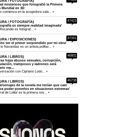
URA / FOTOGRAFíA}
cial misterioso que fotografió la Primera
a Mundial en 3D
to comienza en la acogedora sala... +
47423
URA / FOTOGRAFíA}
tografía es siempre realidad imaginada'
Rocandio es fotógraf... +
47341
URA / EXPOSICIONES}
ito ser el primer sorprendido por mi obra'
o Navaridas es un artista polifac... +
46801
URA / LIBROS}
ras haya abusos sexuales, corrupción,
lación, tramposos y ladrones será
rio rep...
versación con Cipriano Lodo... +
46738
URA / LIBROS}
ersonajes de la novela me tenían que caer
ra poder ponerlos en situaciones extremas'
eral de Lolita' es la primera nov... +