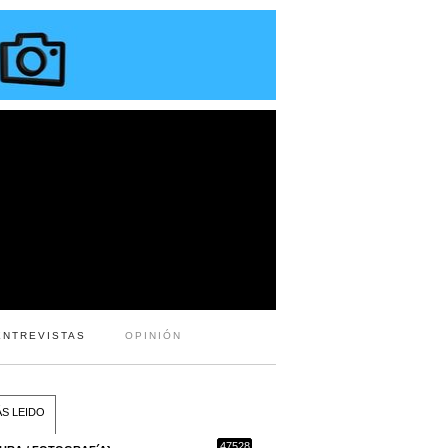
ENTREVISTAS
OPINIÓN
S LEIDO
47528