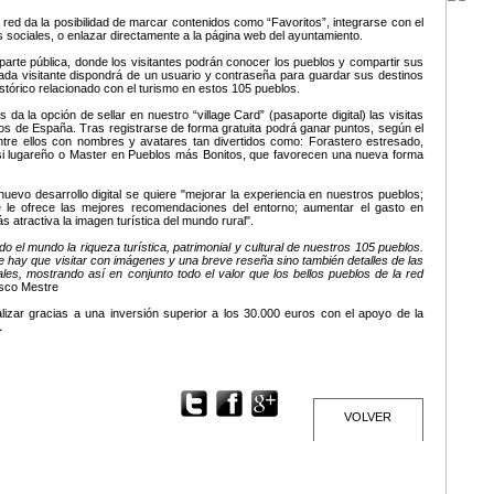
 red da la posibilidad de marcar contenidos como “Favoritos”, integrarse con el
sociales, o enlazar directamente a la página web del ayuntamiento.
arte pública, donde los visitantes podrán conocer los pueblos y compartir sus
cada visitante dispondrá de un usuario y contraseña para guardar sus destinos
istórico relacionado con el turismo en estos 105 pueblos.
a la opción de sellar en nuestro “village Card” (pasaporte digital) las visitas
tos de España. Tras registrarse de forma gratuita podrá ganar puntos, según el
ntre ellos con nombres y avatares tan divertidos como: Forastero estresado,
si lugareño o Master en Pueblos más Bonitos, que favorecen una nueva forma
nuevo desarrollo digital se quiere "mejorar la experiencia en nuestros pueblos;
 que le ofrece las mejores recomendaciones del entorno; aumentar el gasto en
más atractiva la imagen turística del mundo rural".
o el mundo la riqueza turística, patrimonial y cultural de nuestros 105 pueblos.
ue hay que visitar con imágenes y una breve reseña sino también detalles de las
nales, mostrando así en conjunto todo el valor que los bellos pueblos de la red
isco Mestre
izar gracias a una inversión superior a los 30.000 euros con el apoyo de la
L
VOLVER