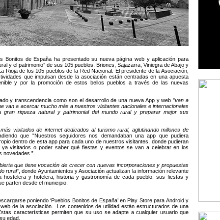
ás Bonitos de España ha presentado su nueva página web y aplicación para
ral y el patrimonio” de sus 105 pueblos. Briones, Sajazarra, Viniegra de Abajo y
La Rioja de los 105 pueblos de la Red Nacional. El presidente de la Asociación,
ctividades que impulsan desde la asociación están centradas en una apuesta
tenible y por la promoción de estos bellos pueblos a través de las nuevas
lado y transcendencia como son el desarrollo de una nueva App y web "
van a
que van a acercar mucho más a nuestros visitantes nacionales e internacionales
 gran riqueza natural y patrimonial del mundo rural y preparar mejor sus
ás visitados de internet dedicados al turismo rural, aglutinando millones de
añadiendo que "Nuestros seguidores nos demandaban una app que pudiera
pio dentro de esta app para cada uno de nuestros visitantes, donde pudieran
s ya visitados o poder saber qué fiestas y eventos se van a celebrar en los
as novedades ”.
bierta que tiene vocación de crecer con nuevas incorporaciones y propuestas
o rural
", donde Ayuntamientos y Asociación actualizan la información relevante
ta hostelera y hotelera, historia y gastronomía de cada pueblo, sus fiestas y
e parten desde el municipio.
descargarse poniendo ‘Pueblos Bonitos de España’ en Play Store para Android y
web de la asociación. Los contenidos de utilidad están estructurados de una
 Estas características permiten que su uso se adapte a cualquier usuario que
e su edad.