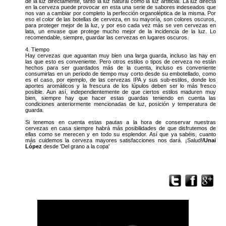
de la luz directamente, tanto la luz natural como la luz artificial. La luz directa
en la cerveza puede provocar en esta una serie de sabores indeseados que
nos van a cambiar por completo la perfección organoléptica de la misma. Por
eso el color de las botellas de cerveza, en su mayoría, son colores oscuros,
para proteger mejor de la luz, y por eso cada vez más se ven cervezas en
lata, un envase que protege mucho mejor de la incidencia de la luz. Lo
recomendable, siempre, guardar las cervezas en lugares oscuros.
4. Tiempo
Hay cervezas que aguantan muy bien una larga guarda, incluso las hay en
las que esto es conveniente. Pero otros estilos o tipos de cerveza no están
hechos para ser guardados más de la cuenta, incluso es conveniente
consumirlas en un periodo de tiempo muy corto desde su embotellado, como
es el caso, por ejemplo, de las cervezas IPA y sus sub-estilos, donde los
aportes aromáticos y la frescura de los lúpulos deben ser lo más fresco
posible. Aun así, independientemente de que ciertos estilos maduren muy
bien, siempre hay que hacer estas guardas teniendo en cuenta las
condiciones anteriormente mencionadas de luz, posición y temperatura de
guarda.
Si tenemos en cuenta estas pautas a la hora de conservar nuestras
cervezas en casa siempre habrá más posibilidades de que disfrutemos de
ellas como se merecen y en todo su esplendor. Así que ya sabéis, cuanto
más cuidemos la cerveza mayores satisfacciones nos dará. ¡Salud!
/Unai
López
desde 'Del grano a la copa'