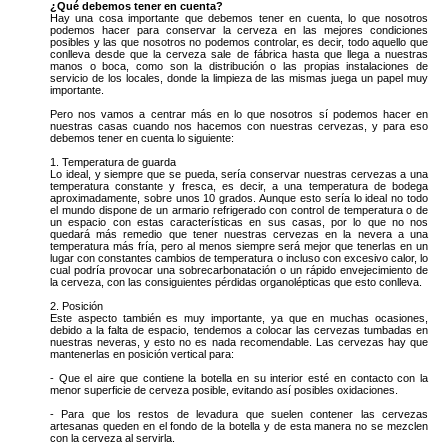
¿Qué debemos tener en cuenta?
Hay una cosa importante que debemos tener en cuenta, lo que nosotros
podemos hacer para conservar la cerveza en las mejores condiciones
posibles y las que nosotros no podemos controlar, es decir, todo aquello que
conlleva desde que la cerveza sale de fábrica hasta que llega a nuestras
manos o boca, como son la distribución o las propias instalaciones de
servicio de los locales, donde la limpieza de las mismas juega un papel muy
importante.
Pero nos vamos a centrar más en lo que nosotros sí podemos hacer en
nuestras casas cuando nos hacemos con nuestras cervezas, y para eso
debemos tener en cuenta lo siguiente:
1. Temperatura de guarda
Lo ideal, y siempre que se pueda, sería conservar nuestras cervezas a una
temperatura constante y fresca, es decir, a una temperatura de bodega
aproximadamente, sobre unos 10 grados. Aunque esto sería lo ideal no todo
el mundo dispone de un armario refrigerado con control de temperatura o de
un espacio con estas características en sus casas, por lo que no nos
quedará más remedio que tener nuestras cervezas en la nevera a una
temperatura más fría, pero al menos siempre será mejor que tenerlas en un
lugar con constantes cambios de temperatura o incluso con excesivo calor, lo
cual podría provocar una sobrecarbonatación o un rápido envejecimiento de
la cerveza, con las consiguientes pérdidas organolépticas que esto conlleva.
2. Posición
Este aspecto también es muy importante, ya que en muchas ocasiones,
debido a la falta de espacio, tendemos a colocar las cervezas tumbadas en
nuestras neveras, y esto no es nada recomendable. Las cervezas hay que
mantenerlas en posición vertical para:
- Que el aire que contiene la botella en su interior esté en contacto con la
menor superficie de cerveza posible, evitando así posibles oxidaciones.
- Para que los restos de levadura que suelen contener las cervezas
artesanas queden en el fondo de la botella y de esta manera no se mezclen
con la cerveza al servirla.