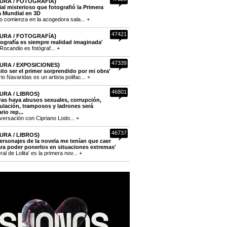
URA / FOTOGRAFíA}
cial misterioso que fotografió la Primera
a Mundial en 3D
to comienza en la acogedora sala... +
47421
URA / FOTOGRAFíA}
tografía es siempre realidad imaginada'
Rocandio es fotógraf... +
47339
URA / EXPOSICIONES}
ito ser el primer sorprendido por mi obra'
o Navaridas es un artista polifac... +
46801
URA / LIBROS}
ras haya abusos sexuales, corrupción,
lación, tramposos y ladrones será
rio rep...
versación con Cipriano Lodo... +
46737
URA / LIBROS}
ersonajes de la novela me tenían que caer
ra poder ponerlos en situaciones extremas'
eral de Lolita' es la primera nov... +