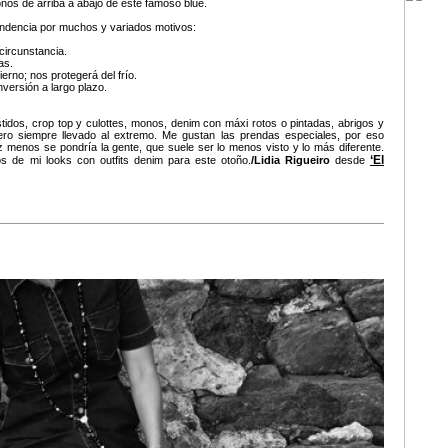
onos de arriba a abajo de este famoso blue.
endencia por muchos y variados motivos:
 circunstancia.
as.
ierno; nos protegerá del frío.
versión a largo plazo.
estidos, crop top y culottes, monos, denim con máxi rotos o pintadas, abrigos y
o siempre llevado al extremo. Me gustan las prendas especiales, por eso
z menos se pondría la gente, que suele ser lo menos visto y lo más diferente.
‘El
s de mi looks con outfits denim para este otoño.
/Lidia Rigueiro
desde