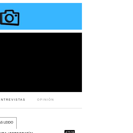
ENTREVISTAS
OPINIÓN
S LEIDO
47528