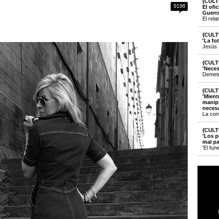
{CULT
9198
El ofi
Guerr
El rela
{CULT
'La fo
Jesús 
{CULT
'Neces
Demetri
{CULT
'Mient
manipu
necesa
La con
{CULT
'Los p
mal pa
'El fun