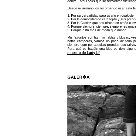
denim. Total Looks que se reinventan vistiénd
Desde mi armario, os recomiendo usar esta t
1. Por su versatilidad para usarlo en cualquier
2. Por la comodidad de este tejido y sus prend
3. Por la Calidez que nos ofrece en otoño e inv
4. Porque siempre, siempre, siempre, es una in
5. Porque esta más de moda que nunca.
Mis favoritos son las mini faldas y blusas, v
botas camperas, vamos un poco de todo per
siempre opto por aquellas prendas que tal ve
Para qué os hagáis una idea os dejo alguno
secreto de Lady Li’
GALER�A