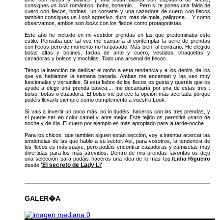
consigues un
look
romántico, boho, bohemio.... Pero sí te pones una falda de
cuero con flecos, botines, un corsette y una cazadora de cuero con flecos
también consigues un
Look
agresivo, duro, más de mala, peligrosa.... Y como
observamos, ambos son
looks
con los flecos como protagonistas.
Este año he incluido en mi vestidor prendas en las que predominaba este
estilo. Pensaba que tal vez me cansaría al contemplar la serie de prendas
con flecos pero de momento no ha pasado. Más bien. al contrario. He elegido
botas altas y botines, faldas de ante y cuero, vestidos, chaquetas y
cazadoras y bolsos y mochilas. Todo una arsenal de flecos.
Tengo la intención de dedicar el otoño a esta tendencia y a los denim, de los
que ya hablamos la semana pasada. Ambas me encantan y las veo muy
funcionales y versátiles. Sí esta fiebre de los flecos os gusta y queréis que os
ayude a elegir una prenda básica.... me decantaría por una de estas tres :
bolso, botas o cazadora. El bolso me parece la opción más acertada porque
podéis llevarlo siempre como complemento a vuestro Look.
Sí vais a invertir un poco más, no lo dudéis, haceros con las tres prendas, y
sí puede ser en color camel y ante mejor. Este tejido os permitirá usarlo de
noche y de día. El cuero por ejemplo es más apropiado para la tarde-noche.
Para los chicos, que también siguen están sección, voy a intentar acercar las
tendencias de las que hablo a su sector. Así, para vosotros, la tendencia de
los flecos es más suave, pero podéis encontrar cazadoras y camisetas muy
divertidas para los más atrevidos. Dentro de mis prendas favoritas os dejo
una selección para podáis haceros una idea de lo mas top.
/Lidia Rigueiro
'El secreto de Lady Li'
desde
GALER�A