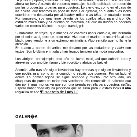
A petición popular, el artículo de hoy está dedicado a la moda masculina que
ahora se lleva. A través de vuestros mensajes habéis solicitado un recorrido
por las propuestas urbanas para vosotros. Lo cierto es, como en el caso de
las chicas, que tenemos un poco de todo. Por ejemplo, en cuanto a los looks
exteriores me decantaría por al
bomber
militar o las
biker
, en cualquier color.
Por supuesto, soy una firme devota de los cuellos altos para chico. Os
estilizan muchísimo y os quedan de maravilla, así que no dudéis en haceros
varios en colores básicos… negro, camel, gris…
Sí hablamos de trajes, que muchos de vosotros usáis cada día, me inclinaría
por el color azul, pero un poco más vivo que el marino; o recurriría al total
black, pero yéndome a un extremo minimalista. Algo sencillo que no llame la
atención.
En cuanto a partes de arriba, me decanto por las sudaderas y
t-shirt
con
textos. Son lo último en moda y han llegado también a la moda masculina.
Los abrigos, por ejemplo, este año se llevan maxi, así que echarle cara y
atreveros con uno bien largó y bien gordito y abrigaros bajo el.
Además, año tras año sigue llevándose hay prendas que siguen llevándose y
que podéis usar como arma cuando no sepáis que poneros. Por un lado, el
denim
. La camisa tejana se sigue llevando y mucho. Por otro lado, las
chaquetas de punto en todas sus versiones. No renunciéis al calorcito que
dan por ir más monos ya que son una prenda estrella para vuestros
outfits
.
Espero haber dado alguna pincelada que os sirva para vuestros looks./
Lidia
‘El secreto de Lady Li’
Rigueiro
desde
GALER�A